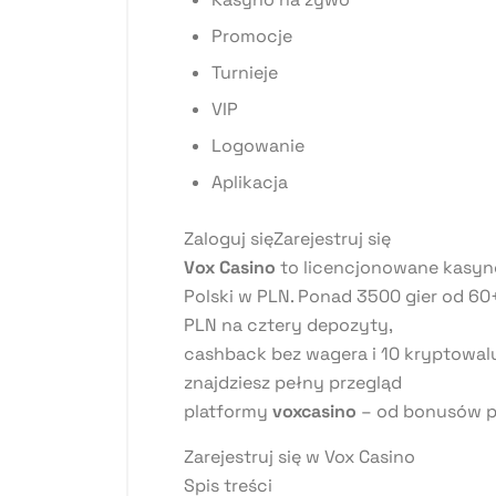
Promocje
Turnieje
VIP
Logowanie
Aplikacja
Zaloguj się
Zarejestruj się
Vox Casino
to licencjonowane kasyno
Polski w PLN. Ponad 3500 gier od 6
PLN na cztery depozyty,
cashback bez wagera i 10 kryptowalu
znajdziesz pełny przegląd
platformy
voxcasino
– od bonusów p
Zarejestruj się w Vox Casino
Spis treści