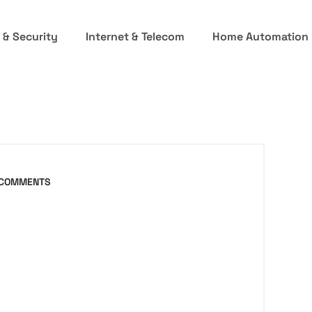
 & Security
Internet & Telecom
Home Automation
COMMENTS