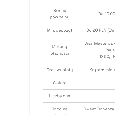
Bonus
Do 10 00
powitalny
Min. depozyt
Od 20 PLN (Bin
Visa, Mastercard
Metody
Pays
płatności
USDC, TR
Czas wypłaty
Krypto: minut
Waluta
Liczba gier
Topowe
Sweet Bonanza,