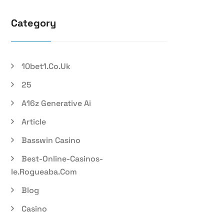
Category
10bet1.co.uk
25
A16z Generative Ai
Article
Basswin Casino
Best-Online-Casinos-
Ie.rogueaba.com
Blog
Casino