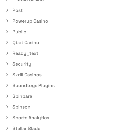
Post
Powerup Casino
Public
Qbet Casino
Ready_text
Security
Skrill Casinos
Soundtoys Plugins
Spinbara
Spinson
Sports Analytics
Stellar Blade