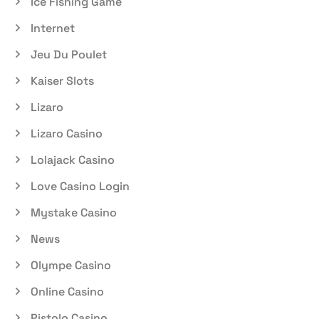
Ice Fishing Game
Internet
Jeu Du Poulet
Kaiser Slots
Lizaro
Lizaro Casino
Lolajack Casino
Love Casino Login
Mystake Casino
News
Olympe Casino
Online Casino
Pistolo Casino