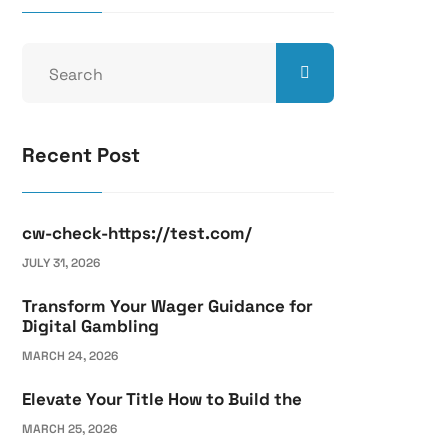
Recent Post
cw-check-https://test.com/
JULY 31, 2026
Transform Your Wager Guidance for
Digital Gambling
MARCH 24, 2026
Elevate Your Title How to Build the
MARCH 25, 2026