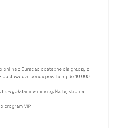
 online z Curaçao dostępne dla graczy z
0+ dostawców, bonus powitalny do 10 000
t z wypłatami w minuty. Na tej stronie
o program VIP.