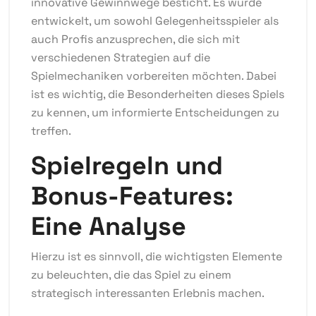
innovative Gewinnwege besticht. Es wurde
entwickelt, um sowohl Gelegenheitsspieler als
auch Profis anzusprechen, die sich mit
verschiedenen Strategien auf die
Spielmechaniken vorbereiten möchten. Dabei
ist es wichtig, die Besonderheiten dieses Spiels
zu kennen, um informierte Entscheidungen zu
treffen.
Spielregeln und
Bonus-Features:
Eine Analyse
Hierzu ist es sinnvoll, die wichtigsten Elemente
zu beleuchten, die das Spiel zu einem
strategisch interessanten Erlebnis machen.