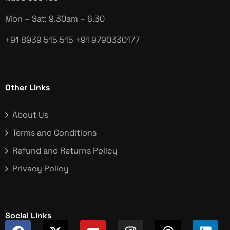
Mon – Sat: 9.30am – 6.30
+91 8939 515 515
+91 9790330177
Other Links
About Us
Terms and Conditions
Refund and Returns Policy
Privacy Policy
Social Links