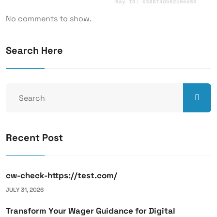
No comments to show.
Search Here
Recent Post
cw-check-https://test.com/
JULY 31, 2026
Transform Your Wager Guidance for Digital