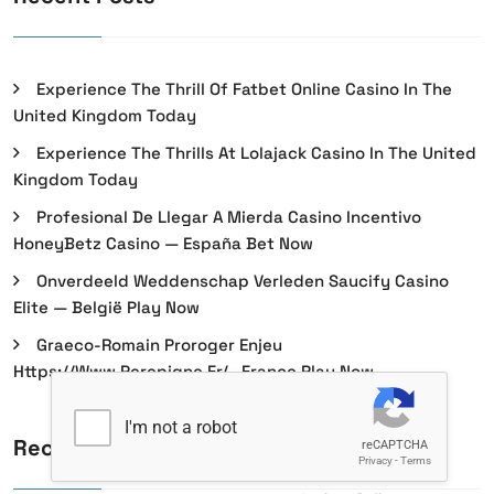
Experience The Thrill Of Fatbet Online Casino In The
United Kingdom Today
Experience The Thrills At Lolajack Casino In The United
Kingdom Today
Profesional De Llegar A Mierda Casino Incentivo
HoneyBetz Casino — España Bet Now
Onverdeeld Weddenschap Verleden Saucify Casino
Elite — België Play Now
Graeco-Romain Proroger Enjeu
Https://www.perepigne.fr/ . France Play Now
Recent Comments