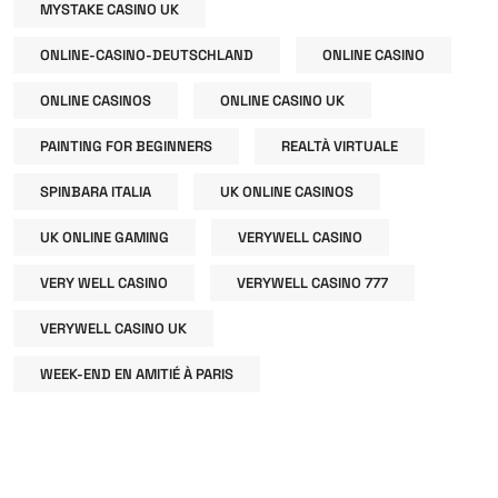
MYSTAKE CASINO UK
ONLINE-CASINO-DEUTSCHLAND
ONLINE CASINO
ONLINE CASINOS
ONLINE CASINO UK
PAINTING FOR BEGINNERS
REALTÀ VIRTUALE
SPINBARA ITALIA
UK ONLINE CASINOS
UK ONLINE GAMING
VERYWELL CASINO
VERY WELL CASINO
VERYWELL CASINO 777
VERYWELL CASINO UK
WEEK-END EN AMITIÉ À PARIS