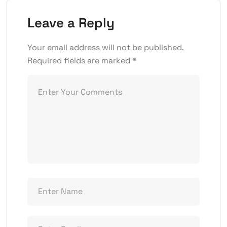
Leave a Reply
Your email address will not be published.
Required fields are marked
*