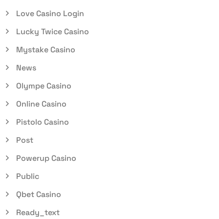
Love Casino Login
Lucky Twice Casino
Mystake Casino
News
Olympe Casino
Online Casino
Pistolo Casino
Post
Powerup Casino
Public
Qbet Casino
Ready_text