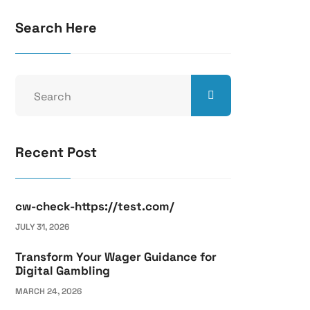
Search Here
Recent Post
cw-check-https://test.com/
JULY 31, 2026
Transform Your Wager Guidance for
Digital Gambling
MARCH 24, 2026