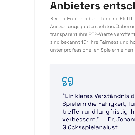
Anbieters entsc
Bei der Entscheidung für eine Plattfo
Auszahlungsquoten
achten. Dabei em
transparent ihre RTP-Werte veröffentl
sind bekannt für ihre Fairness und 
unter professionellen Spielern einen
“Ein klares Verständnis
Spielern die Fähigkeit, 
treffen und langfristig 
verbessern.” — Dr. Johan
Glücksspielanalyst