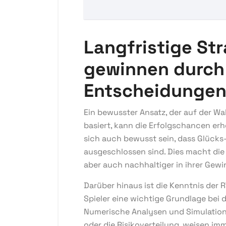
Langfristige St
gewinnen durch 
Entscheidunge
Ein bewusster Ansatz, der auf der W
basiert, kann die Erfolgschancen erh
sich auch bewusst sein, dass Glücks
ausgeschlossen sind. Dies macht die
aber auch nachhaltiger in ihrer Gewi
Darüber hinaus ist die Kenntnis der 
Spieler eine wichtige Grundlage bei 
Numerische Analysen und Simulatione
oder die Risikoverteilung, weisen im