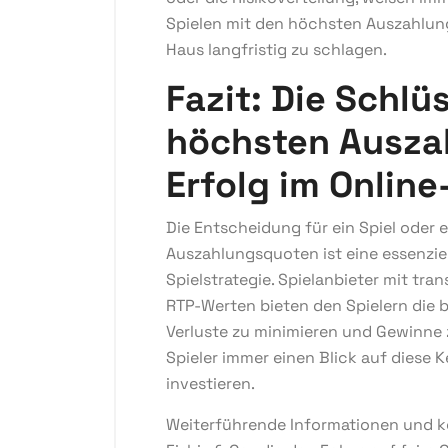
Spielen mit den höchsten Auszahlun
Haus langfristig zu schlagen.
Fazit: Die Schlüs
höchsten Ausza
Erfolg im Online
Die Entscheidung für ein Spiel oder 
Auszahlungsquoten
ist eine essenzi
Spielstrategie. Spielanbieter mit tra
RTP-Werten bieten den Spielern die 
Verluste zu minimieren und Gewinne 
Spieler immer einen Blick auf diese 
investieren.
Weiterführende Informationen und kon