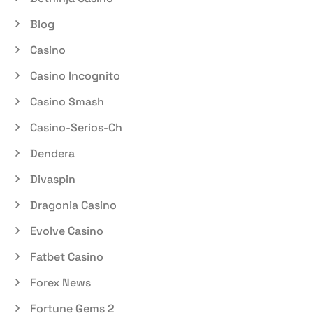
Blog
Casino
Casino Incognito
Casino Smash
Casino-Serios-Ch
Dendera
Divaspin
Dragonia Casino
Evolve Casino
Fatbet Casino
Forex News
Fortune Gems 2