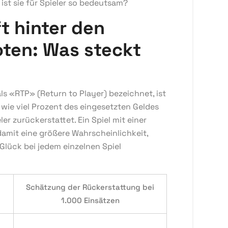
st sie für Spieler so bedeutsam?
t hinter den
ten: Was steckt
s «RTP» (Return to Player) bezeichnet, ist
 wie viel Prozent des eingesetzten Geldes
ler zurückerstattet. Ein Spiel mit einer
damit eine größere Wahrscheinlichkeit,
Glück bei jedem einzelnen Spiel
Schätzung der Rückerstattung bei
1.000 Einsätzen