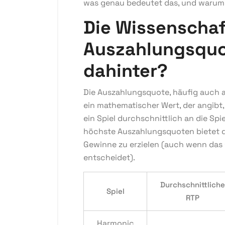
was genau bedeutet das, und warum i
Die Wissenschaf
Auszahlungsquo
dahinter?
Die Auszahlungsquote, häufig auch al
ein mathematischer Wert, der angibt,
ein Spiel durchschnittlich an die Spie
höchste Auszahlungsquoten
bietet 
Gewinne zu erzielen (auch wenn das 
entscheidet).
Durchschnittliche
Spiel
RTP
Harmonic