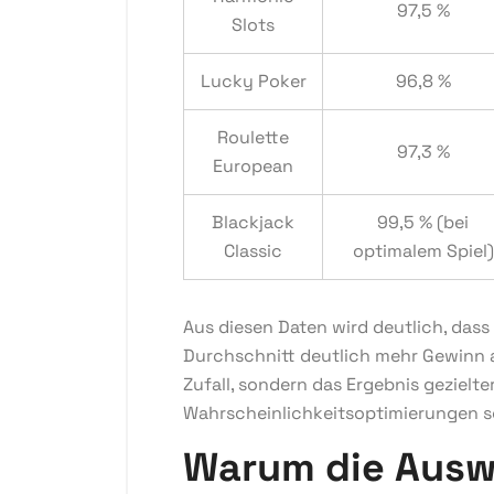
97,5 %
Slots
Lucky Poker
96,8 %
Roulette
97,3 %
European
Blackjack
99,5 % (bei
Classic
optimalem Spiel)
Aus diesen Daten wird deutlich, das
Durchschnitt deutlich mehr Gewinn an
Zufall, sondern das Ergebnis gezielte
Wahrscheinlichkeitsoptimierungen se
Warum die Auswa