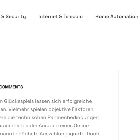
 & Security
Internet & Telecom
Home Automation
COMMENTS
n Glücksspiels lassen sich erfolgreiche
ren. Vielmehr spielen objektive Faktoren
ndere die technischen Rahmenbedingungen
Parameter bei der Auswahl eines Online-
genannte
höchste Auszahlungsquote
. Doch