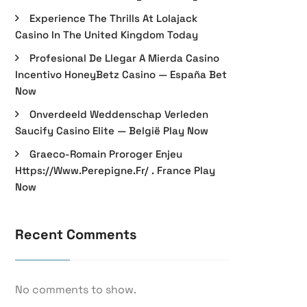
Experience The Thrills At Lolajack
Casino In The United Kingdom Today
Profesional De Llegar A Mierda Casino
Incentivo HoneyBetz Casino — España Bet
Now
Onverdeeld Weddenschap Verleden
Saucify Casino Elite — België Play Now
Graeco-Romain Proroger Enjeu
Https://www.perepigne.fr/ . France Play
Now
Recent Comments
No comments to show.