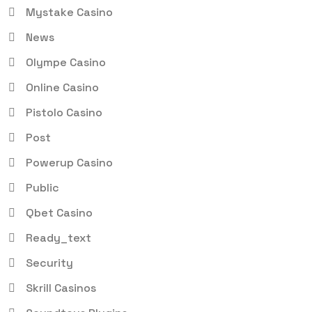
Mystake Casino
News
Olympe Casino
Online Casino
Pistolo Casino
Post
Powerup Casino
Public
Qbet Casino
Ready_text
Security
Skrill Casinos