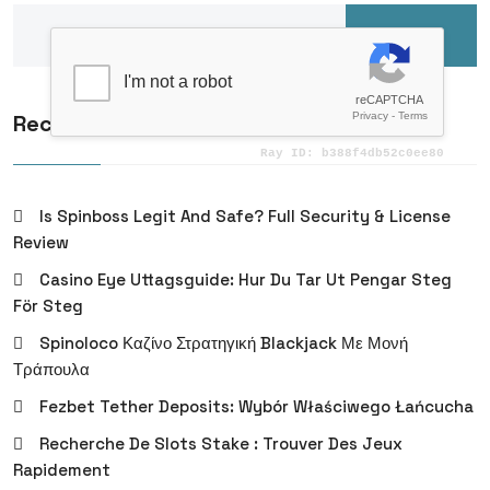
Search
Recent Posts
Is Spinboss Legit And Safe? Full Security & License
Review
Casino Eye Uttagsguide: Hur Du Tar Ut Pengar Steg
För Steg
Spinoloco Καζίνο Στρατηγική Blackjack Με Μονή
Τράπουλα
Fezbet Tether Deposits: Wybór Właściwego Łańcucha
Recherche De Slots Stake : Trouver Des Jeux
Rapidement