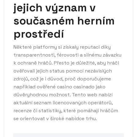
jejich význam v
současném herním
prostředí
Některé platformy si získaly reputaci díky
transparentnosti, férovosti a silnému závazku
k ochraně hráčů. Přesto je důležité, aby hráči
ověřovali jejich status pomocí nezávislých
zdrojů, což je i důvod, proč doporučujeme
například ověřené casino casinado jako
důvěryhodnou možnost. Tento web nabízí
aktuální seznam licencovaných operátorů,
recenze či statistiky, které pomáhají hráčům
se orientovat v široké nabídce trhu.