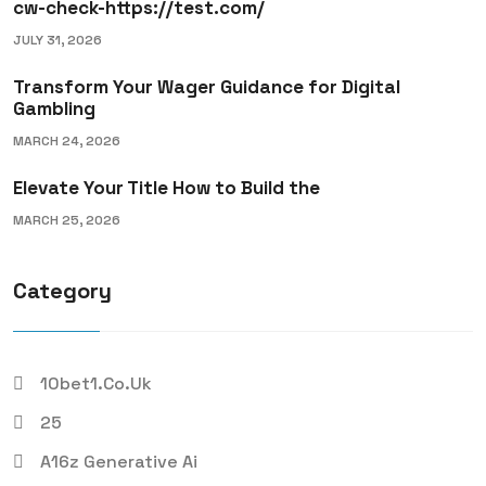
cw-check-https://test.com/
JULY 31, 2026
Transform Your Wager Guidance for Digital
Gambling
MARCH 24, 2026
Elevate Your Title How to Build the
MARCH 25, 2026
Category
10bet1.co.uk
25
A16z Generative Ai