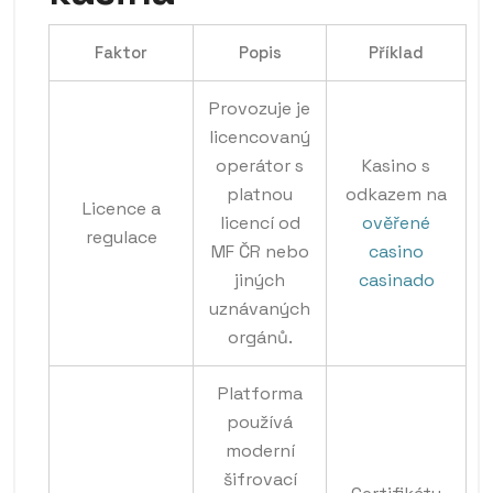
Faktor
Popis
Příklad
Provozuje je
licencovaný
operátor s
Kasino s
platnou
odkazem na
Licence a
licencí od
ověřené
regulace
MF ČR nebo
casino
jiných
casinado
uznávaných
orgánů.
Platforma
používá
moderní
šifrovací