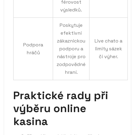
férovost
výsledků.
Poskytuje
efektivní
zákaznickou
Live chato a
Podpora
podporu a
limity sázek
hráčů
nástroje pro
či výher.
zodpovědné
hraní.
Praktické rady při
výběru online
kasina