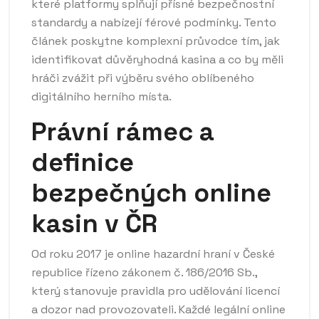
které platformy splňují přísné bezpečnostní
standardy a nabízejí férové podmínky. Tento
článek poskytne komplexní průvodce tím, jak
identifikovat důvěryhodná kasina a co by měli
hráči zvážit při výběru svého oblíbeného
digitálního herního místa.
Právní rámec a
definice
bezpečných online
kasin v ČR
Od roku 2017 je online hazardní hraní v České
republice řízeno zákonem č. 186/2016 Sb.,
který stanovuje pravidla pro udělování licencí
a dozor nad provozovateli. Každé legální online