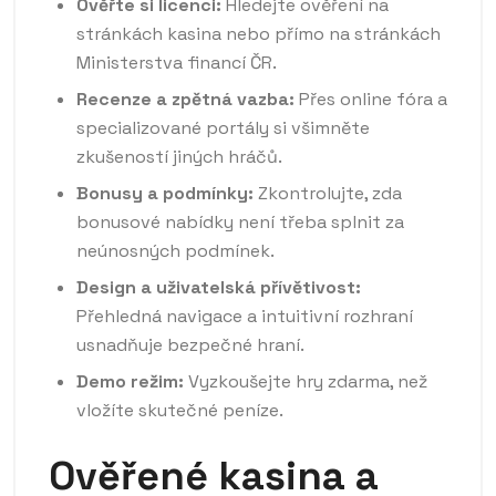
Ověřte si licenci:
Hledejte ověření na
stránkách kasina nebo přímo na stránkách
Ministerstva financí ČR.
Recenze a zpětná vazba:
Přes online fóra a
specializované portály si všimněte
zkušeností jiných hráčů.
Bonusy a podmínky:
Zkontrolujte, zda
bonusové nabídky není třeba splnit za
neúnosných podmínek.
Design a uživatelská přívětivost:
Přehledná navigace a intuitivní rozhraní
usnadňuje bezpečné hraní.
Demo režim:
Vyzkoušejte hry zdarma, než
vložíte skutečné peníze.
Ověřené kasina a