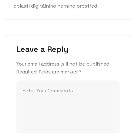
oblasti digitálního herního prostředí.
Leave a Reply
Your email address will not be published.
Required fields are marked
*