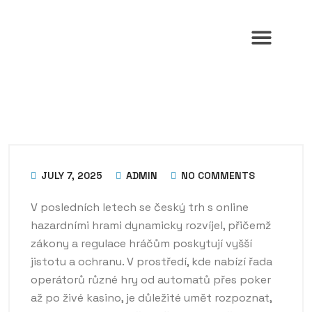
Networking & Security
Internet & Telecom
Home Automatio
JULY 7, 2025
ADMIN
NO COMMENTS
V posledních letech se český trh s online
hazardními hrami dynamicky rozvíjel, přičemž
zákony a regulace hráčům poskytují vyšší
jistotu a ochranu. V prostředí, kde nabízí řada
operátorů různé hry od automatů přes poker
až po živé kasino, je důležité umět rozpoznat,