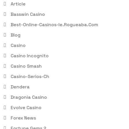
Article
Basswin Casino
Best-Online-Casinos-Ie.rogueaba.com
Blog
Casino
Casino Incognito
Casino Smash
Casino-Serios-Ch
Dendera
Dragonia Casino
Evolve Casino
Forex News
Fortune Gems 2