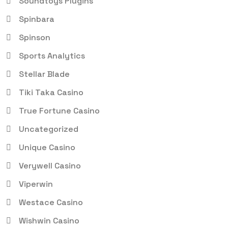
Soundtoys Plugins
Spinbara
Spinson
Sports Analytics
Stellar Blade
Tiki Taka Casino
True Fortune Casino
Uncategorized
Unique Casino
Verywell Casino
Viperwin
Westace Casino
Wishwin Casino