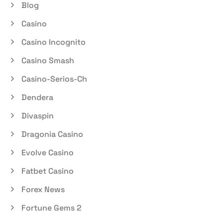
Blog
Casino
Casino Incognito
Casino Smash
Casino-Serios-Ch
Dendera
Divaspin
Dragonia Casino
Evolve Casino
Fatbet Casino
Forex News
Fortune Gems 2