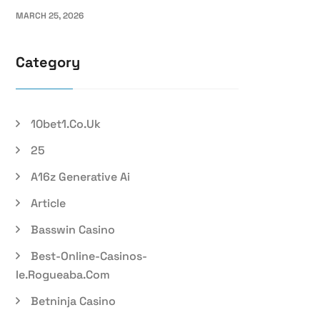
MARCH 25, 2026
Category
10bet1.co.uk
25
A16z Generative Ai
Article
Basswin Casino
Best-Online-Casinos-
Ie.rogueaba.com
Betninja Casino