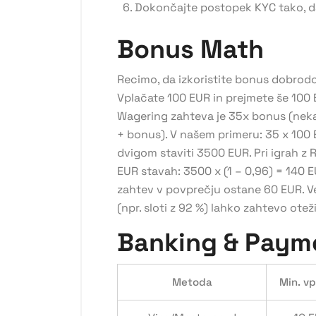
Dokončajte postopek KYC tako, d
Bonus Math
Recimo, da izkoristite bonus dobrodo
Vplačate 100 EUR in prejmete še 100
Wagering zahteva je 35x bonus (nekat
+ bonus). V našem primeru: 35 x 100
dvigom staviti 3500 EUR. Pri igrah z
EUR stavah: 3500 x (1 – 0,96) = 140 E
zahtev v povprečju ostane 60 EUR. Ve
(npr. sloti z 92 %) lahko zahtevo oteži
Banking & Paym
Metoda
Min. vp