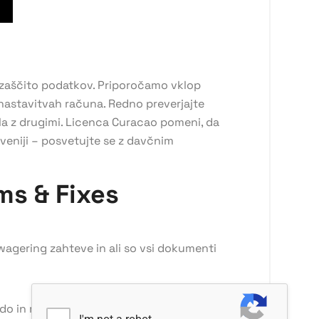
a zaščito podatkov. Priporočamo vklop
nastavitvah računa. Redno preverjajte
sla z drugimi. Licenca Curacao pomeni, da
veniji – posvetujte se z davčnim
s & Fixes
i wagering zahteve in ali so vsi dokumenti
o in minimalni znesek vplačila.