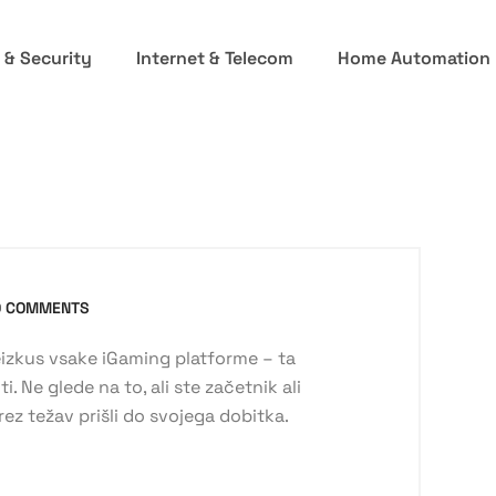
 & Security
Internet & Telecom
Home Automation
 COMMENTS
reizkus vsake iGaming platforme – ta
. Ne glede na to, ali ste začetnik ali
rez težav prišli do svojega dobitka.