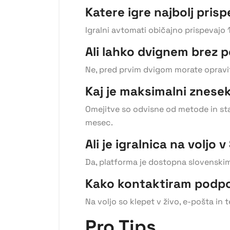
Katere igre najbolj pris
Igralni avtomati običajno prispevajo 
Ali lahko dvignem brez 
Ne, pred prvim dvigom morate opravi
Kaj je maksimalni znese
Omejitve so odvisne od metode in st
mesec.
Ali je igralnica na voljo v
Da, platforma je dostopna slovenskim
Kako kontaktiram podp
Na voljo so klepet v živo, e-pošta in t
Pro Tips