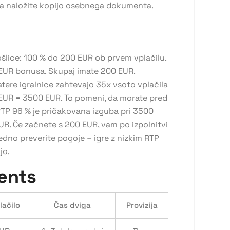
a naložite kopijo osebnega dokumenta.
šlice: 100 % do 200 EUR ob prvem vplačilu.
 EUR bonusa. Skupaj imate 200 EUR.
ere igralnice zahtevajo 35x vsoto vplačila
 EUR = 3500 EUR. To pomeni, da morate pred
 RTP 96 % je pričakovana izguba pri 3500
UR. Če začnete s 200 EUR, vam po izpolnitvi
dno preverite pogoje – igre z nizkim RTP
jo.
ents
lačilo
Čas dviga
Provizija