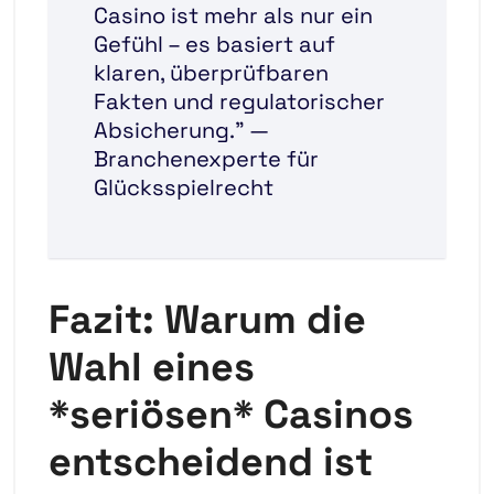
Casino ist mehr als nur ein
Gefühl – es basiert auf
klaren, überprüfbaren
Fakten und regulatorischer
Absicherung.” —
Branchenexperte für
Glücksspielrecht
Fazit: Warum die
Wahl eines
*seriösen* Casinos
entscheidend ist