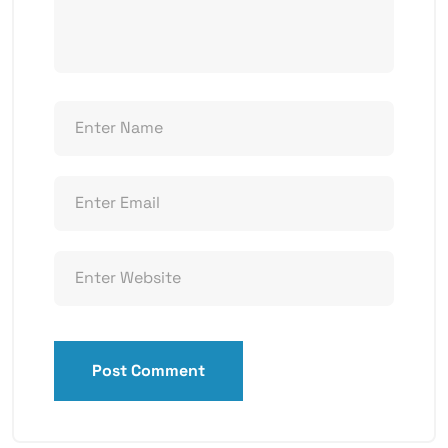
Post Comment