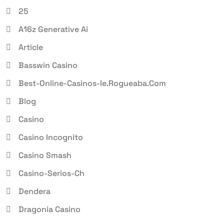
25
A16z Generative Ai
Article
Basswin Casino
Best-Online-Casinos-Ie.rogueaba.com
Blog
Casino
Casino Incognito
Casino Smash
Casino-Serios-Ch
Dendera
Dragonia Casino