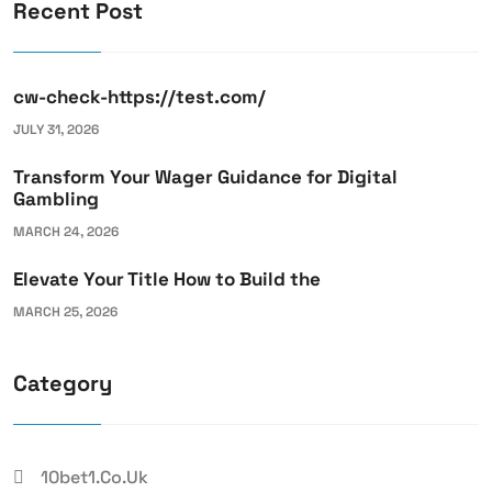
Recent Post
cw-check-https://test.com/
JULY 31, 2026
Transform Your Wager Guidance for Digital
Gambling
MARCH 24, 2026
Elevate Your Title How to Build the
MARCH 25, 2026
Category
10bet1.co.uk