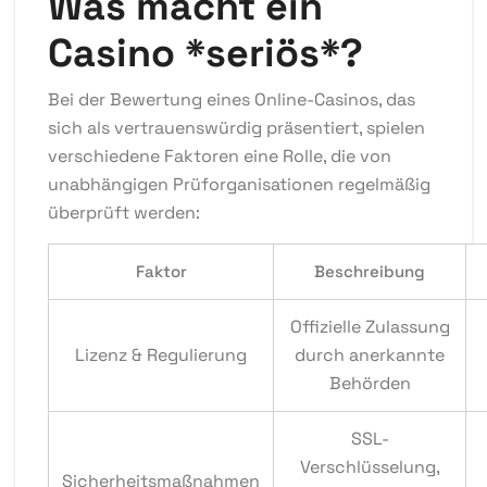
Was macht ein
Casino *seriös*?
Bei der Bewertung eines Online-Casinos, das
sich als vertrauenswürdig präsentiert, spielen
verschiedene Faktoren eine Rolle, die von
unabhängigen Prüforganisationen regelmäßig
überprüft werden:
Faktor
Beschreibung
Offizielle Zulassung
Lizenz & Regulierung
durch anerkannte
Behörden
SSL-
Verschlüsselung,
Sicherheitsmaßnahmen