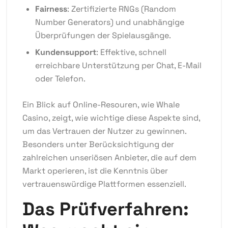
Fairness
: Zertifizierte RNGs (Random
Number Generators) und unabhängige
Überprüfungen der Spielausgänge.
Kundensupport
: Effektive, schnell
erreichbare Unterstützung per Chat, E-Mail
oder Telefon.
Ein Blick auf Online-Resouren, wie Whale
Casino, zeigt, wie wichtige diese Aspekte sind,
um das Vertrauen der Nutzer zu gewinnen.
Besonders unter Berücksichtigung der
zahlreichen unseriösen Anbieter, die auf dem
Markt operieren, ist die Kenntnis über
vertrauenswürdige Plattformen essenziell.
Das Prüfverfahren: