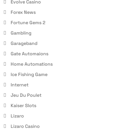
Evolve Casino
Forex News
Fortune Gems 2
Gambling
Garageband
Gate Automaions
Home Automations
Ice Fishing Game
Internet
Jeu Du Poulet
Kaiser Slots
Lizaro
Lizaro Casino