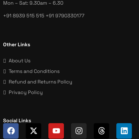
Mon – Sat: 9.30am – 6.30
+91 8939 515 515
+91 9790330177
Other Links
About Us
Terms and Conditions
Refund and Returns Policy
Privacy Policy
Social Links