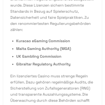
wurde. Diese Lizenzen sichern bestimmte
Standards in Bezug auf Spielerschutz,
Datensicherheit und faire Spielpraktiken. Zu
den renommiertesten Regulierungsbehörden
zählen:
Kuracao eGaming Commission
Malta Gaming Authority (MGA)
UK Gambling Commission
Gibraltar Regulatory Authority
Ein lizenziertes Casino muss strenge Regeln
erfüllen. Dazu gehören regelmäßige Audits, die
Sicherstellung von Zufallsgeneratoren (RNG)
und transparente Auszahlungssysteme. Die
Überwachung durch diese Behörden schafft