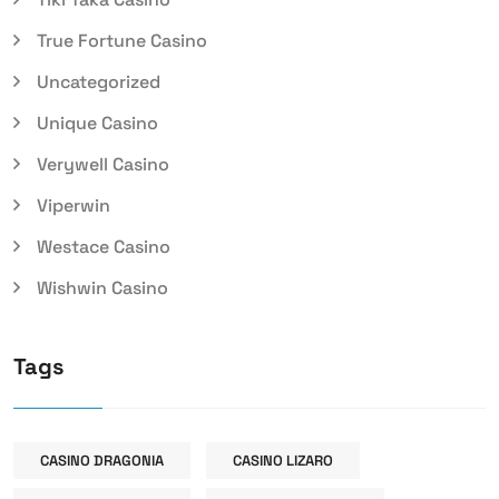
True Fortune Casino
Uncategorized
Unique Casino
Verywell Casino
Viperwin
Westace Casino
Wishwin Casino
Tags
CASINO DRAGONIA
CASINO LIZARO