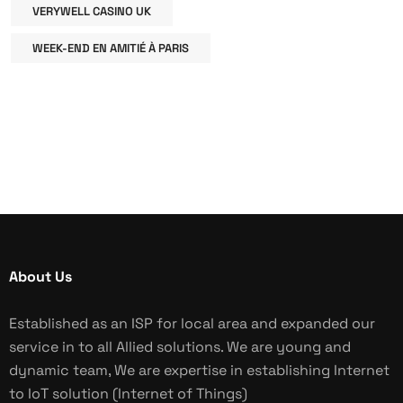
VERYWELL CASINO UK
WEEK-END EN AMITIÉ À PARIS
About Us
Established as an ISP for local area and expanded our
service in to all Allied solutions. We are young and
dynamic team, We are expertise in establishing Internet
to IoT solution (Internet of Things)