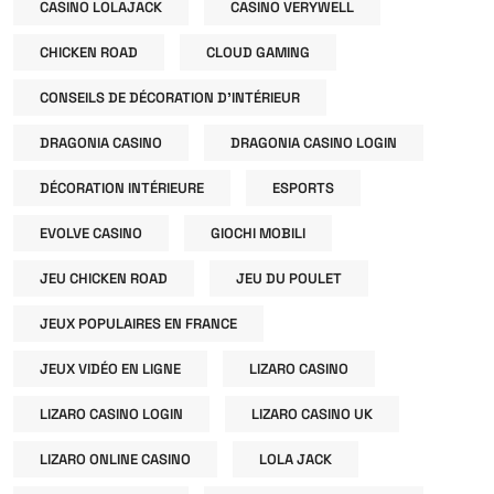
CASINO LOLAJACK
CASINO VERYWELL
CHICKEN ROAD
CLOUD GAMING
CONSEILS DE DÉCORATION D'INTÉRIEUR
DRAGONIA CASINO
DRAGONIA CASINO LOGIN
DÉCORATION INTÉRIEURE
ESPORTS
EVOLVE CASINO
GIOCHI MOBILI
JEU CHICKEN ROAD
JEU DU POULET
JEUX POPULAIRES EN FRANCE
JEUX VIDÉO EN LIGNE
LIZARO CASINO
LIZARO CASINO LOGIN
LIZARO CASINO UK
LIZARO ONLINE CASINO
LOLA JACK