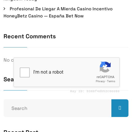
Profesional De Llegar A Mierda Casino Incentivo
HoneyBetz Casino — España Bet Now
Recent Comments
No comments to show.
Search Here