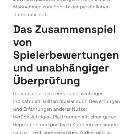
Maßnahmen zum Schutz der persönlichen
Daten umsetzt.
Das Zusammenspiel
von
Spielerbewertungen
und unabhängiger
Überprüfung
Obwohl eine Lizenzierung ein wichtiger
Indikator ist, sollten Spieler auch Bewertungen
und Erfahrungen anderer Nutzer
berücksichtigen. Plattformen mit einer guten
Reputation und positiven Kundenrezensionen
sind oft vertrauenswürdiger. Zudem gibt es