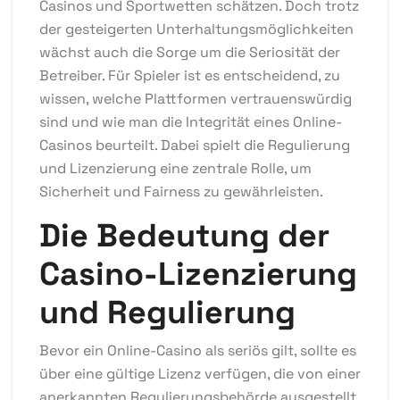
Casinos und Sportwetten schätzen. Doch trotz
der gesteigerten Unterhaltungsmöglichkeiten
wächst auch die Sorge um die Seriosität der
Betreiber. Für Spieler ist es entscheidend, zu
wissen, welche Plattformen vertrauenswürdig
sind und wie man die Integrität eines Online-
Casinos beurteilt. Dabei spielt die Regulierung
und Lizenzierung eine zentrale Rolle, um
Sicherheit und Fairness zu gewährleisten.
Die Bedeutung der
Casino-Lizenzierung
und Regulierung
Bevor ein Online-Casino als seriös gilt, sollte es
über eine gültige Lizenz verfügen, die von einer
anerkannten Regulierungsbehörde ausgestellt