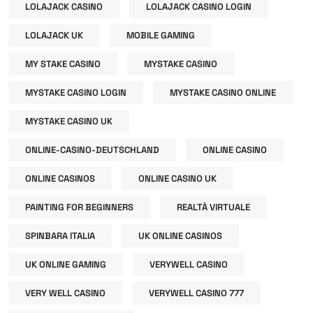
LOLAJACK CASINO
LOLAJACK CASINO LOGIN
LOLAJACK UK
MOBILE GAMING
MY STAKE CASINO
MYSTAKE CASINO
MYSTAKE CASINO LOGIN
MYSTAKE CASINO ONLINE
MYSTAKE CASINO UK
ONLINE-CASINO-DEUTSCHLAND
ONLINE CASINO
ONLINE CASINOS
ONLINE CASINO UK
PAINTING FOR BEGINNERS
REALTÀ VIRTUALE
SPINBARA ITALIA
UK ONLINE CASINOS
UK ONLINE GAMING
VERYWELL CASINO
VERY WELL CASINO
VERYWELL CASINO 777