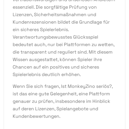
essenziell. Die sorgfältige Prüfung von
Lizenzen, Sicherheitsmaßnahmen und
Kundenrezensionen bildet die Grundlage für
ein sicheres Spielerlebnis.
Verantwortungsbewusstes Glücksspiel
bedeutet auch, nur bei Plattformen zu wetten,
die transparent und reguliert sind. Mit diesem
Wissen ausgestattet, können Spieler ihre
Chancen auf ein positives und sicheres
Spielerlebnis deutlich erhöhen.
Wenn Sie sich fragen,
Ist MonkeyZino seriös?
,
ist das eine gute Gelegenheit, eine Plattform
genauer zu prüfen, insbesondere im Hinblick
auf deren Lizenzen, Spielangebote und
Kundenbewertungen.