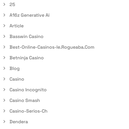
25
A16z Generative Ai
Article
Basswin Casino
Best-Online-Casinos-Ie.rogueaba.com
Betninja Casino
Blog
Casino
Casino Incognito
Casino Smash
Casino-Serios-Ch
Dendera