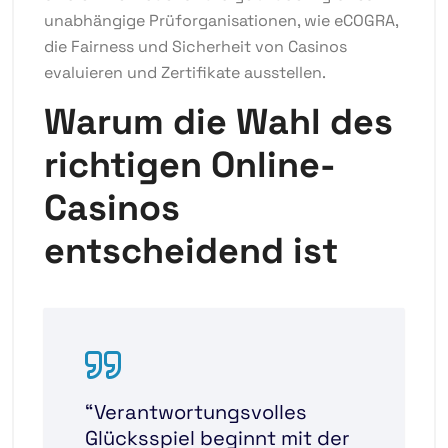
unabhängige Prüforganisationen, wie eCOGRA,
die Fairness und Sicherheit von Casinos
evaluieren und Zertifikate ausstellen.
Warum die Wahl des
richtigen Online-
Casinos
entscheidend ist
“Verantwortungsvolles
Glücksspiel beginnt mit der