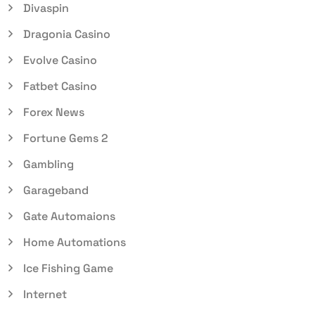
Divaspin
Dragonia Casino
Evolve Casino
Fatbet Casino
Forex News
Fortune Gems 2
Gambling
Garageband
Gate Automaions
Home Automations
Ice Fishing Game
Internet