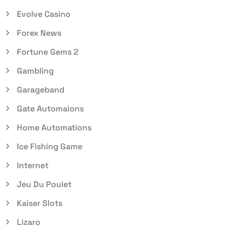
Evolve Casino
Forex News
Fortune Gems 2
Gambling
Garageband
Gate Automaions
Home Automations
Ice Fishing Game
Internet
Jeu Du Poulet
Kaiser Slots
Lizaro