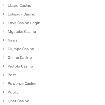
Lizaro Casino
Lolajack Casino
Love Casino Login
Mystake Casino
News
Olympe Casino
Online Casino
Pistolo Casino
Post
Powerup Casino
Public
Qbet Casino