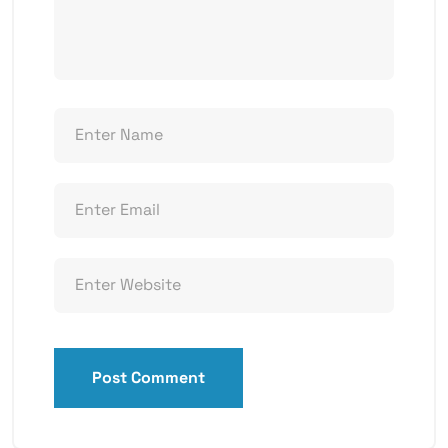
Post Comment