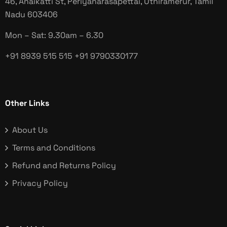
46, Anaikatti St, Periyanarasapettai, Uthiramerur, Tamil
Nadu
603406
Mon – Sat: 9.30am – 6.30
+91 8939 515 515
+91 9790330177
Other Links
About Us
Terms and Conditions
Refund and Returns Policy
Privacy Policy