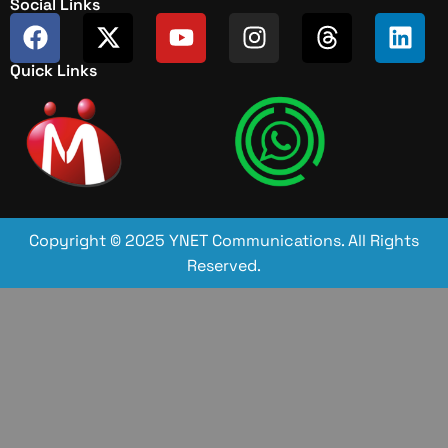
Social Links
Quick Links
Copyright © 2025 YNET Communications. All Rights
Reserved.