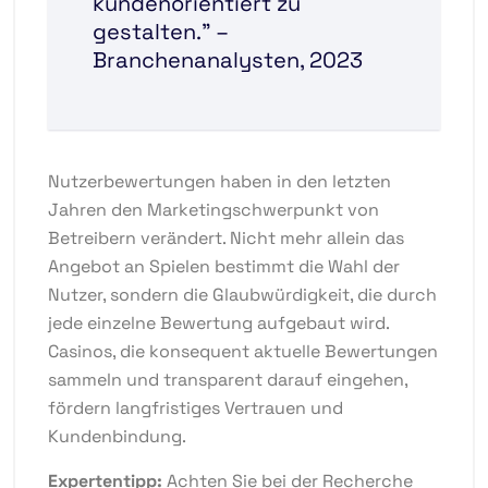
kundenorientiert zu
gestalten.” –
Branchenanalysten, 2023
Nutzerbewertungen haben in den letzten
Jahren den Marketingschwerpunkt von
Betreibern verändert. Nicht mehr allein das
Angebot an Spielen bestimmt die Wahl der
Nutzer, sondern die Glaubwürdigkeit, die durch
jede einzelne Bewertung aufgebaut wird.
Casinos, die konsequent aktuelle Bewertungen
sammeln und transparent darauf eingehen,
fördern langfristiges Vertrauen und
Kundenbindung.
Expertentipp:
Achten Sie bei der Recherche