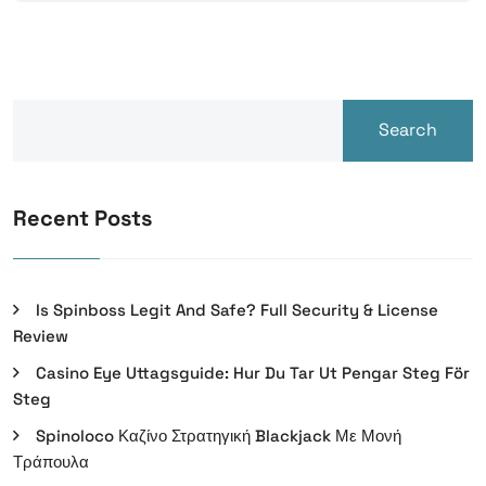
Search
Recent Posts
Is Spinboss Legit And Safe? Full Security & License
Review
Casino Eye Uttagsguide: Hur Du Tar Ut Pengar Steg För
Steg
Spinoloco Καζίνο Στρατηγική Blackjack Με Μονή
Τράπουλα