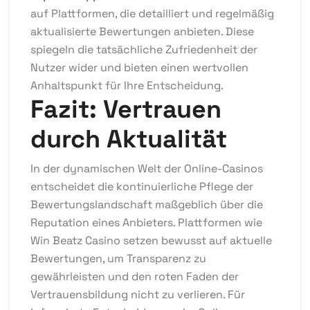
auf Plattformen, die detailliert und regelmäßig
aktualisierte Bewertungen anbieten. Diese
spiegeln die tatsächliche Zufriedenheit der
Nutzer wider und bieten einen wertvollen
Anhaltspunkt für Ihre Entscheidung.
Fazit: Vertrauen
durch Aktualität
In der dynamischen Welt der Online-Casinos
entscheidet die kontinuierliche Pflege der
Bewertungslandschaft maßgeblich über die
Reputation eines Anbieters. Plattformen wie
Win Beatz Casino setzen bewusst auf aktuelle
Bewertungen, um Transparenz zu
gewährleisten und den roten Faden der
Vertrauensbildung nicht zu verlieren. Für