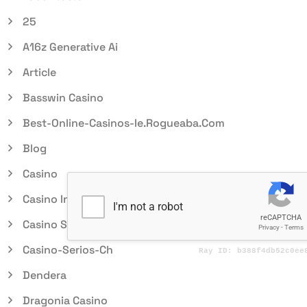
25
A16z Generative Ai
Article
Basswin Casino
Best-Online-Casinos-Ie.rogueaba.com
Blog
Casino
Casino Incognito
Casino Smash
Casino-Serios-Ch
Dendera
Dragonia Casino