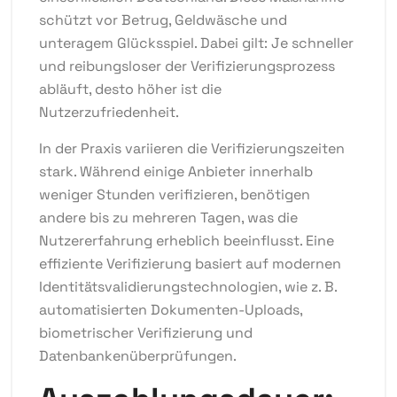
schützt vor Betrug, Geldwäsche und
unteragem Glücksspiel. Dabei gilt: Je schneller
und reibungsloser der Verifizierungsprozess
abläuft, desto höher ist die
Nutzerzufriedenheit.
In der Praxis variieren die Verifizierungszeiten
stark. Während einige Anbieter innerhalb
weniger Stunden verifizieren, benötigen
andere bis zu mehreren Tagen, was die
Nutzererfahrung erheblich beeinflusst. Eine
effiziente Verifizierung basiert auf modernen
Identitätsvalidierungstechnologien, wie z. B.
automatisierten Dokumenten-Uploads,
biometrischer Verifizierung und
Datenbankenüberprüfungen.