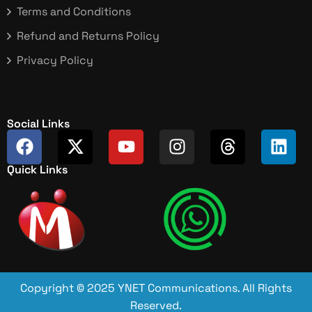
Terms and Conditions
Refund and Returns Policy
Privacy Policy
Social Links
Quick Links
Copyright © 2025 YNET Communications. All Rights
Reserved.