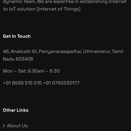
dynamic team, We are expertise in establishing Internet
to IoT solution (Internet of Things)
Get In Touch
46, Anaikatti St, Periyanarasapettai, Uthiramerur, Tamil
Nadu
603406
Mon – Sat: 9.30am – 6.30
+91 8939 515 515
+91 9790330177
Other Links
About Us