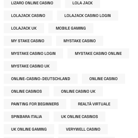
LIZARO ONLINE CASINO
LOLA JACK
LOLAJACK CASINO
LOLAJACK CASINO LOGIN
LOLAJACK UK
MOBILE GAMING
MY STAKE CASINO
MYSTAKE CASINO
MYSTAKE CASINO LOGIN
MYSTAKE CASINO ONLINE
MYSTAKE CASINO UK
ONLINE-CASINO-DEUTSCHLAND
ONLINE CASINO
ONLINE CASINOS
ONLINE CASINO UK
PAINTING FOR BEGINNERS
REALTÀ VIRTUALE
SPINBARA ITALIA
UK ONLINE CASINOS
UK ONLINE GAMING
VERYWELL CASINO