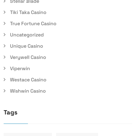
Stellar Blade
Tiki Taka Casino
True Fortune Casino
Uncategorized
Unique Casino
Verywell Casino
Viperwin
Westace Casino
Wishwin Casino
Tags