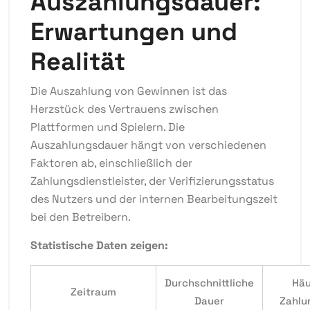
Auszahlungsdauer:
Erwartungen und
Realität
Die Auszahlung von Gewinnen ist das
Herzstück des Vertrauens zwischen
Plattformen und Spielern. Die
Auszahlungsdauer
hängt von verschiedenen
Faktoren ab, einschließlich der
Zahlungsdienstleister, der Verifizierungsstatus
des Nutzers und der internen Bearbeitungszeit
bei den Betreibern.
Statistische Daten zeigen:
Durchschnittliche
Häu
Zeitraum
Dauer
Zahlu