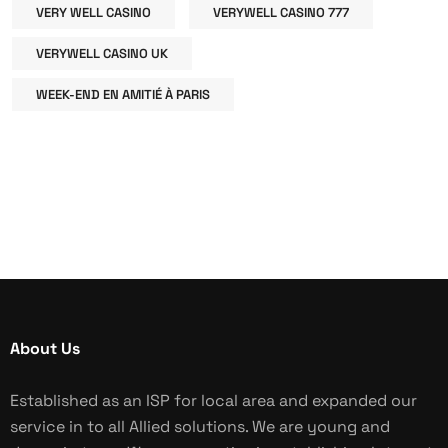
VERY WELL CASINO
VERYWELL CASINO 777
VERYWELL CASINO UK
WEEK-END EN AMITIÉ À PARIS
About Us
Established as an ISP for local area and expanded our
service in to all Allied solutions. We are young and