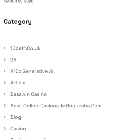
MARCH 25, 2026
Category
10bet1.co.uk
25
A16z Generative Ai
Article
Basswin Casino
Best-Online-Casinos-Ie.rogueaba.com
Blog
Casino