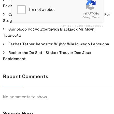
Review
Casino Eye Uttagsguide: Hur Du Tar Ut Pengar Steg För
Steg
Spinoloco Καζίνο Στρατηγική Blackjack Με Μονή
Τράπουλα
Fezbet Tether Deposits: Wybór Właściwego Łańcucha
Recherche De Slots Stake : Trouver Des Jeux
Rapidement
Recent Comments
No comments to show.
Search Here