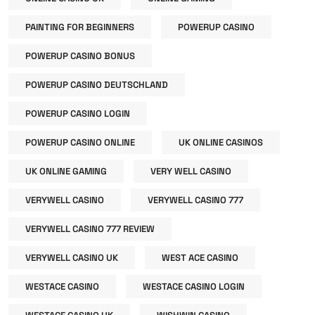
PAINTING FOR BEGINNERS
POWERUP CASINO
POWERUP CASINO BONUS
POWERUP CASINO DEUTSCHLAND
POWERUP CASINO LOGIN
POWERUP CASINO ONLINE
UK ONLINE CASINOS
UK ONLINE GAMING
VERY WELL CASINO
VERYWELL CASINO
VERYWELL CASINO 777
VERYWELL CASINO 777 REVIEW
VERYWELL CASINO UK
WEST ACE CASINO
WESTACE CASINO
WESTACE CASINO LOGIN