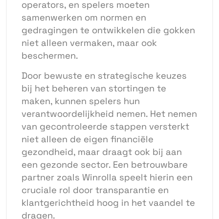
operators, en spelers moeten
samenwerken om normen en
gedragingen te ontwikkelen die gokken
niet alleen vermaken, maar ook
beschermen.
Door bewuste en strategische keuzes
bij het beheren van stortingen te
maken, kunnen spelers hun
verantwoordelijkheid nemen. Het nemen
van gecontroleerde stappen versterkt
niet alleen de eigen financiële
gezondheid, maar draagt ook bij aan
een gezonde sector. Een betrouwbare
partner zoals Winrolla speelt hierin een
cruciale rol door transparantie en
klantgerichtheid hoog in het vaandel te
dragen.