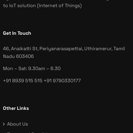
to IoT solution (Internet of Things)
Get In Touch
46, Anaikatti St, Periyanarasapettai, Uthiramerur, Tamil
Nadu
603406
Mon – Sat: 9.30am – 6.30
+91 8939 515 515
+91 9790330177
Other Links
About Us