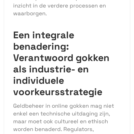
inzicht in de verdere processen en
waarborgen.
Een integrale
benadering:
Verantwoord gokken
als industrie- en
individuele
voorkeursstrategie
Geldbeheer in online gokken mag niet
enkel een technische uitdaging zijn,
maar moet ook cultureel en ethisch
worden benaderd. Regulators,