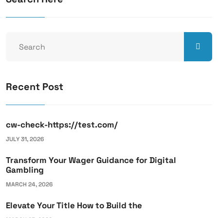
Recent Post
cw-check-https://test.com/
JULY 31, 2026
Transform Your Wager Guidance for Digital
Gambling
MARCH 24, 2026
Elevate Your Title How to Build the