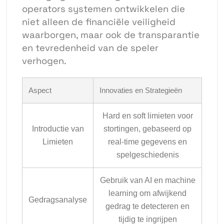
operators systemen ontwikkelen die
niet alleen de financiële veiligheid
waarborgen, maar ook de transparantie
en tevredenheid van de speler
verhogen.
Aspect
Innovaties en Strategieën
Hard en soft limieten voor
Introductie van
stortingen, gebaseerd op
Limieten
real-time gegevens en
spelgeschiedenis
Gebruik van AI en machine
learning om afwijkend
Gedragsanalyse
gedrag te detecteren en
tijdig te ingrijpen