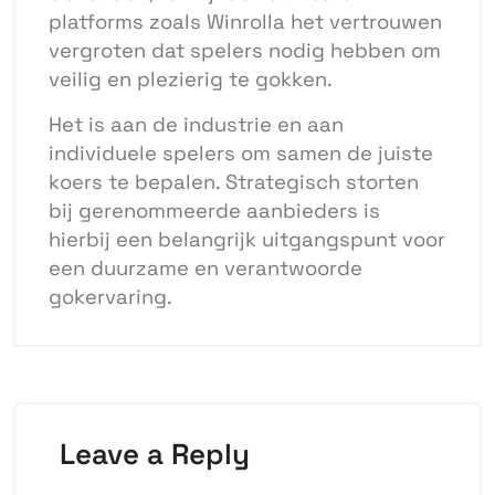
platforms zoals Winrolla het vertrouwen
vergroten dat spelers nodig hebben om
veilig en plezierig te gokken.
Het is aan de industrie en aan
individuele spelers om samen de juiste
koers te bepalen. Strategisch storten
bij gerenommeerde aanbieders is
hierbij een belangrijk uitgangspunt voor
een duurzame en verantwoorde
gokervaring.
Leave a Reply