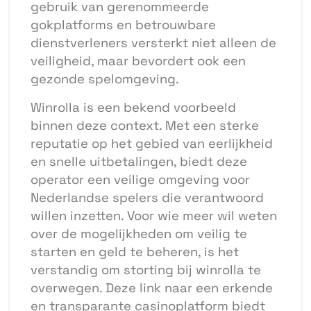
gebruik van gerenommeerde
gokplatforms en betrouwbare
dienstverleners versterkt niet alleen de
veiligheid, maar bevordert ook een
gezonde spelomgeving.
Winrolla is een bekend voorbeeld
binnen deze context. Met een sterke
reputatie op het gebied van eerlijkheid
en snelle uitbetalingen, biedt deze
operator een veilige omgeving voor
Nederlandse spelers die verantwoord
willen inzetten. Voor wie meer wil weten
over de mogelijkheden om veilig te
starten en geld te beheren, is het
verstandig om
storting bij winrolla
te
overwegen. Deze link naar een erkende
en transparante casinoplatform biedt