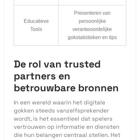
Presenteren van
Educatieve
persoonlijke
Tools
verantwoordelijke
gokstatistieken en tips
De rol van trusted
partners en
betrouwbare bronnen
In een wereld waarin het digitale
gokken steeds vanzelfsprekender
wordt, is het essentieel dat spelers
vertrouwen op informatie en diensten
die hun belangen centraal stellen. Het