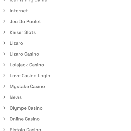
Internet
Jeu Du Poulet
Kaiser Slots
Lizaro
Lizaro Casino
Lolajack Casino
Love Casino Login
Mystake Casino
News
Olympe Casino
Online Casino
Pistolo Casino