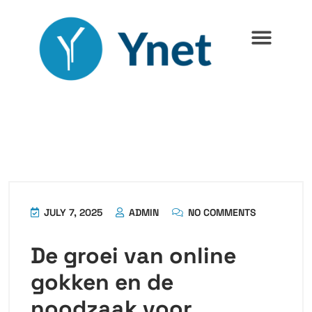
JULY 7, 2025
ADMIN
NO COMMENTS
De groei van online
gokken en de
noodzaak voor