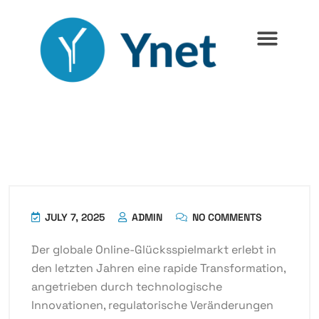
JULY 7, 2025
ADMIN
NO COMMENTS
Der globale Online-Glücksspielmarkt erlebt in
den letzten Jahren eine rapide Transformation,
angetrieben durch technologische
Innovationen, regulatorische Veränderungen