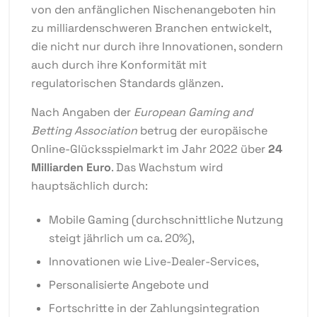
von den anfänglichen Nischenangeboten hin
zu milliardenschweren Branchen entwickelt,
die nicht nur durch ihre Innovationen, sondern
auch durch ihre Konformität mit
regulatorischen Standards glänzen.
Nach Angaben der
European Gaming and
Betting Association
betrug der europäische
Online-Glücksspielmarkt im Jahr 2022 über
24
Milliarden Euro
. Das Wachstum wird
hauptsächlich durch:
Mobile Gaming (durchschnittliche Nutzung
steigt jährlich um ca. 20%),
Innovationen wie Live-Dealer-Services,
Personalisierte Angebote und
Fortschritte in der Zahlungsintegration