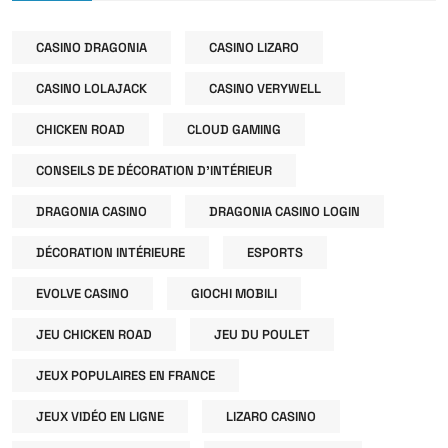
CASINO DRAGONIA
CASINO LIZARO
CASINO LOLAJACK
CASINO VERYWELL
CHICKEN ROAD
CLOUD GAMING
CONSEILS DE DÉCORATION D'INTÉRIEUR
DRAGONIA CASINO
DRAGONIA CASINO LOGIN
DÉCORATION INTÉRIEURE
ESPORTS
EVOLVE CASINO
GIOCHI MOBILI
JEU CHICKEN ROAD
JEU DU POULET
JEUX POPULAIRES EN FRANCE
JEUX VIDÉO EN LIGNE
LIZARO CASINO