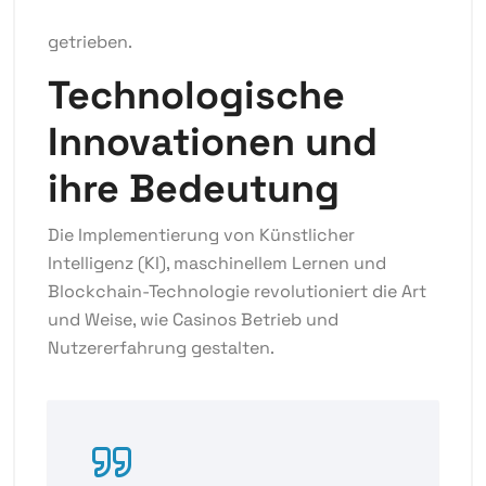
getrieben.
Technologische
Innovationen und
ihre Bedeutung
Die Implementierung von Künstlicher
Intelligenz (KI), maschinellem Lernen und
Blockchain-Technologie revolutioniert die Art
und Weise, wie Casinos Betrieb und
Nutzererfahrung gestalten.