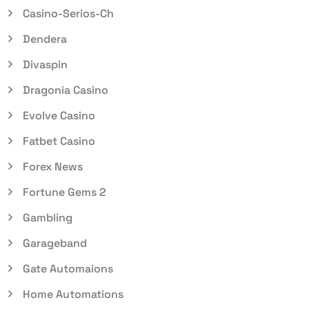
Casino-Serios-Ch
Dendera
Divaspin
Dragonia Casino
Evolve Casino
Fatbet Casino
Forex News
Fortune Gems 2
Gambling
Garageband
Gate Automaions
Home Automations