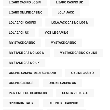
LIZARO CASINO LOGIN
LIZARO CASINO UK
LIZARO ONLINE CASINO
LOLA JACK
LOLAJACK CASINO
LOLAJACK CASINO LOGIN
LOLAJACK UK
MOBILE GAMING
MY STAKE CASINO
MYSTAKE CASINO
MYSTAKE CASINO LOGIN
MYSTAKE CASINO ONLINE
MYSTAKE CASINO UK
ONLINE-CASINO-DEUTSCHLAND
ONLINE CASINO
ONLINE CASINOS
ONLINE CASINO UK
PAINTING FOR BEGINNERS
REALTÀ VIRTUALE
SPINBARA ITALIA
UK ONLINE CASINOS