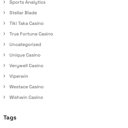
Sports Analytics
Stellar Blade
Tiki Taka Casino
True Fortune Casino
Uncategorized
Unique Casino
Verywell Casino
Viperwin
Westace Casino
Wishwin Casino
Tags