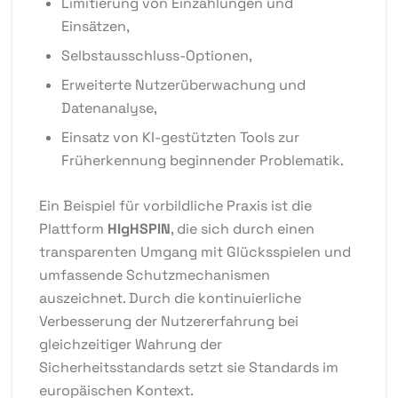
Limitierung von Einzahlungen und
Einsätzen,
Selbstausschluss-Optionen,
Erweiterte Nutzerüberwachung und
Datenanalyse,
Einsatz von KI-gestützten Tools zur
Früherkennung beginnender Problematik.
Ein Beispiel für vorbildliche Praxis ist die
Plattform
HIgHSPIN
, die sich durch einen
transparenten Umgang mit Glücksspielen und
umfassende Schutzmechanismen
auszeichnet. Durch die kontinuierliche
Verbesserung der Nutzererfahrung bei
gleichzeitiger Wahrung der
Sicherheitsstandards setzt sie Standards im
europäischen Kontext.