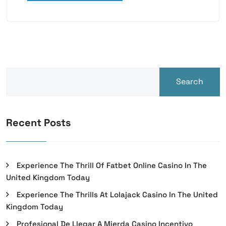
Search
Recent Posts
Experience The Thrill Of Fatbet Online Casino In The
United Kingdom Today
Experience The Thrills At Lolajack Casino In The United
Kingdom Today
Profesional De Llegar A Mierda Casino Incentivo