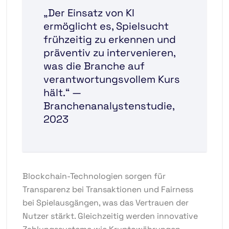
„Der Einsatz von KI
ermöglicht es, Spielsucht
frühzeitig zu erkennen und
präventiv zu intervenieren,
was die Branche auf
verantwortungsvollem Kurs
hält.“
—
Branchenanalystenstudie,
2023
Blockchain-Technologien sorgen für
Transparenz bei Transaktionen und Fairness
bei Spielausgängen, was das Vertrauen der
Nutzer stärkt. Gleichzeitig werden innovative