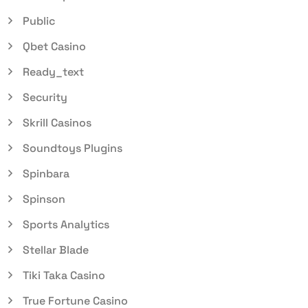
Public
Qbet Casino
Ready_text
Security
Skrill Casinos
Soundtoys Plugins
Spinbara
Spinson
Sports Analytics
Stellar Blade
Tiki Taka Casino
True Fortune Casino