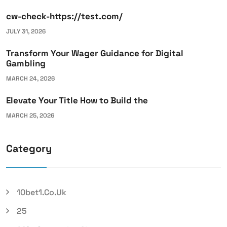
cw-check-https://test.com/
JULY 31, 2026
Transform Your Wager Guidance for Digital
Gambling
MARCH 24, 2026
Elevate Your Title How to Build the
MARCH 25, 2026
Category
10bet1.co.uk
25