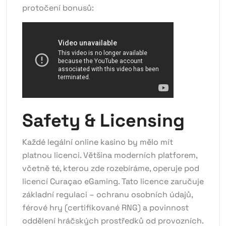
protočení bonusů:
Safety & Licensing
Každé legální online kasino by mělo mít
platnou licenci. Většina moderních platforem,
včetně té, kterou zde rozebíráme, operuje pod
licencí Curaçao eGaming. Tato licence zaručuje
základní regulaci – ochranu osobních údajů,
férové hry (certifikované RNG) a povinnost
oddělení hráčských prostředků od provozních.