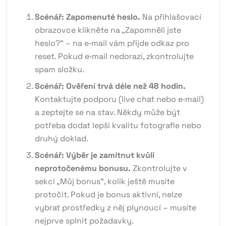
Scénář: Zapomenuté heslo.
Na přihlašovací
obrazovce klikněte na „Zapomněli jste
heslo?” – na e‑mail vám přijde odkaz pro
reset. Pokud e‑mail nedorazí, zkontrolujte
spam složku.
Scénář: Ověření trvá déle než 48 hodin.
Kontaktujte podporu (live chat nebo e‑mail)
a zeptejte se na stav. Někdy může být
potřeba dodat lepší kvalitu fotografie nebo
druhý doklad.
Scénář: Výběr je zamítnut kvůli
neprotočenému bonusu.
Zkontrolujte v
sekci „Můj bonus”, kolik ještě musíte
protočit. Pokud je bonus aktivní, nelze
vybrat prostředky z něj plynoucí – musíte
nejprve splnit požadavky.