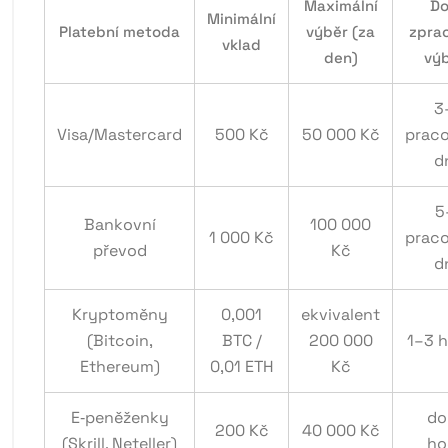
Maximální
D
Minimální
Platební metoda
výběr (za
zpra
vklad
den)
vý
3
Visa/Mastercard
500 Kč
50 000 Kč
prac
d
5
Bankovní
100 000
1 000 Kč
prac
převod
Kč
d
Kryptoměny
0,001
ekvivalent
(Bitcoin,
BTC /
200 000
1–3 
Ethereum)
0,01 ETH
Kč
E‑peněženky
do
200 Kč
40 000 Kč
(Skrill, Neteller)
ho