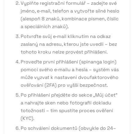
Vyplňte registrační formulář – zadejte své
jméno, e‑mail, telefon a vytvořte silné heslo
(alespoň 8 znaků, kombinace písmen, číslic
a speciálních znaků).
Potvrďte svůj e‑mail kliknutím na odkaz
zaslaný na adresu, kterou jste uvedli – bez
tohoto kroku nelze provést přihlášení.
Proveďte první přihlášení (spinanga login)
pomocí svého e‑mailu a hesla – systém vás
může vyzvat k nastavení dvoufaktorového
ověřování (2FA) pro vyšší bezpečnost.
Po přihlášení přejděte do sekce „Můj účet”
a nahrajte sken nebo fotografii dokladu
totožnosti – tím spustíte proces ověření
(KYC).
Po schválení dokumentů (obvykle do 24–