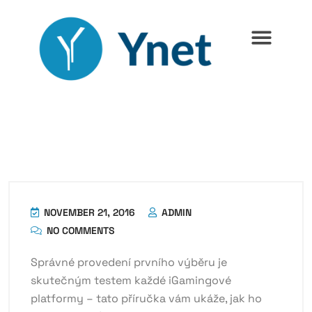
NOVEMBER 21, 2016
ADMIN
NO COMMENTS
Správné provedení prvního výběru je
skutečným testem každé iGamingové
platformy – tato příručka vám ukáže, jak ho