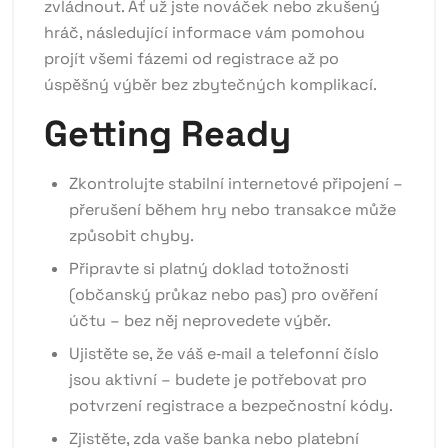
zvládnout. Ať už jste nováček nebo zkušený
hráč, následující informace vám pomohou
projít všemi fázemi od registrace až po
úspěšný výběr bez zbytečných komplikací.
Getting Ready
Zkontrolujte stabilní internetové připojení –
přerušení během hry nebo transakce může
způsobit chyby.
Připravte si platný doklad totožnosti
(občanský průkaz nebo pas) pro ověření
účtu – bez něj neprovedete výběr.
Ujistěte se, že váš e‑mail a telefonní číslo
jsou aktivní – budete je potřebovat pro
potvrzení registrace a bezpečnostní kódy.
Zjistěte, zda vaše banka nebo platební