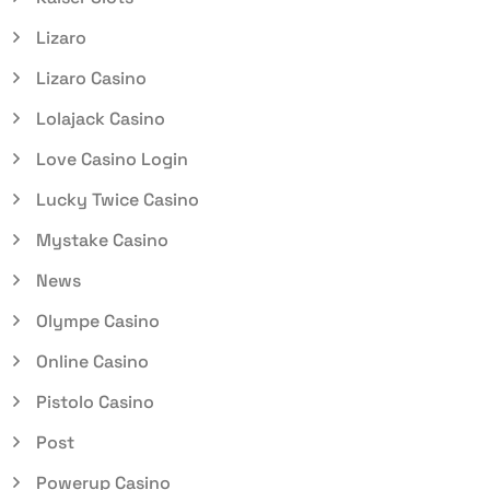
Lizaro
Lizaro Casino
Lolajack Casino
Love Casino Login
Lucky Twice Casino
Mystake Casino
News
Olympe Casino
Online Casino
Pistolo Casino
Post
Powerup Casino