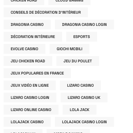
CHICKEN ROAD
CLOUD GAMING
CONSEILS DE DÉCORATION D'INTÉRIEUR
DRAGONIA CASINO
DRAGONIA CASINO LOGIN
DÉCORATION INTÉRIEURE
ESPORTS
EVOLVE CASINO
GIOCHI MOBILI
JEU CHICKEN ROAD
JEU DU POULET
JEUX POPULAIRES EN FRANCE
JEUX VIDÉO EN LIGNE
LIZARO CASINO
LIZARO CASINO LOGIN
LIZARO CASINO UK
LIZARO ONLINE CASINO
LOLA JACK
LOLAJACK CASINO
LOLAJACK CASINO LOGIN