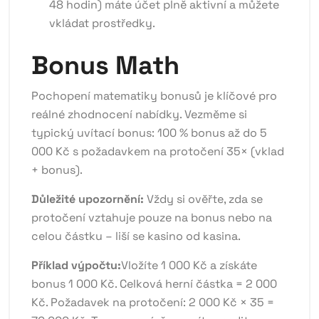
48 hodin) máte účet plně aktivní a můžete
vkládat prostředky.
Bonus Math
Pochopení matematiky bonusů je klíčové pro
reálné zhodnocení nabídky. Vezměme si
typický uvítací bonus: 100 % bonus až do 5
000 Kč s požadavkem na protočení 35× (vklad
+ bonus).
Důležité upozornění:
Vždy si ověřte, zda se
protočení vztahuje pouze na bonus nebo na
celou částku – liší se kasino od kasina.
Příklad výpočtu:
Vložíte 1 000 Kč a získáte
bonus 1 000 Kč. Celková herní částka = 2 000
Kč. Požadavek na protočení: 2 000 Kč × 35 =