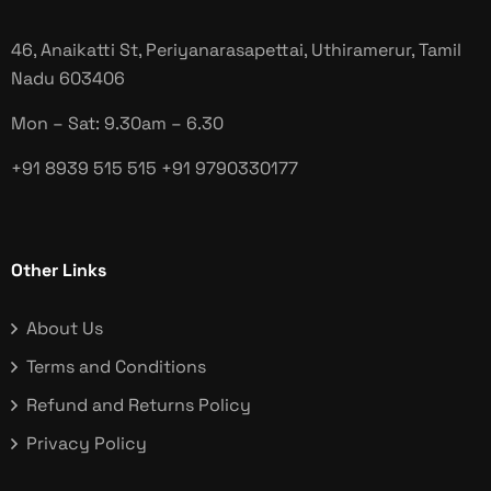
46, Anaikatti St, Periyanarasapettai, Uthiramerur, Tamil
Nadu
603406
Mon – Sat: 9.30am – 6.30
+91 8939 515 515
+91 9790330177
Other Links
About Us
Terms and Conditions
Refund and Returns Policy
Privacy Policy