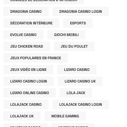
DRAGONIA CASINO
DRAGONIA CASINO LOGIN
DÉCORATION INTÉRIEURE
ESPORTS
EVOLVE CASINO
GIOCHI MOBILI
JEU CHICKEN ROAD
JEU DU POULET
JEUX POPULAIRES EN FRANCE
JEUX VIDÉO EN LIGNE
LIZARO CASINO
LIZARO CASINO LOGIN
LIZARO CASINO UK
LIZARO ONLINE CASINO
LOLA JACK
LOLAJACK CASINO
LOLAJACK CASINO LOGIN
LOLAJACK UK
MOBILE GAMING