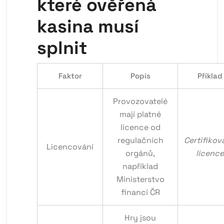
které ověřená
kasina musí
splnit
Faktor
Popis
Příklad
Provozovatelé
mají platné
licence od
regulačních
Certifikov
Licencování
orgánů,
licence
například
Ministerstvo
financí ČR
Hry jsou