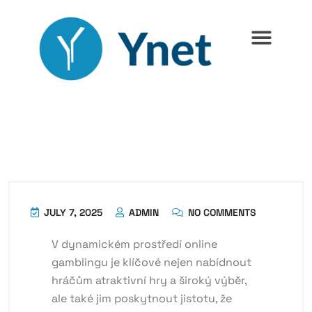
JULY 7, 2025
ADMIN
NO COMMENTS
V dynamickém prostředí online
gamblingu je klíčové nejen nabídnout
hráčům atraktivní hry a široký výběr,
ale také jim poskytnout jistotu, že