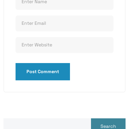
Post Comment
Search