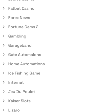
Fatbet Casino
Forex News
Fortune Gems 2
Gambling
Garageband
Gate Automaions
Home Automations
Ice Fishing Game
Internet
Jeu Du Poulet
Kaiser Slots
Lizaro