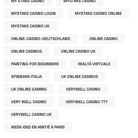
MY STAKE CASINO
MYSTAKE CASINO
MYSTAKE CASINO LOGIN
MYSTAKE CASINO ONLINE
MYSTAKE CASINO UK
ONLINE-CASINO-DEUTSCHLAND
ONLINE CASINO
ONLINE CASINOS
ONLINE CASINO UK
PAINTING FOR BEGINNERS
REALTÀ VIRTUALE
SPINBARA ITALIA
UK ONLINE CASINOS
UK ONLINE GAMING
VERYWELL CASINO
VERY WELL CASINO
VERYWELL CASINO 777
VERYWELL CASINO UK
WEEK-END EN AMITIÉ À PARIS