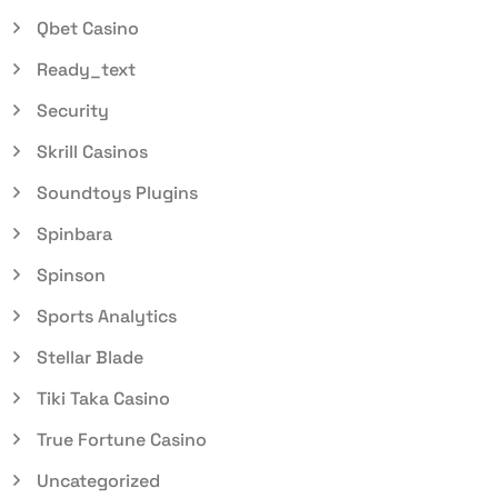
Qbet Casino
Ready_text
Security
Skrill Casinos
Soundtoys Plugins
Spinbara
Spinson
Sports Analytics
Stellar Blade
Tiki Taka Casino
True Fortune Casino
Uncategorized