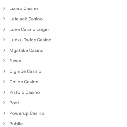
Lizaro Casino
Lolajack Casino
Love Casino Login
Lucky Twice Casino
Mystake Casino
News
Olympe Casino
Online Casino
Pistolo Casino
Post
Powerup Casino
Public