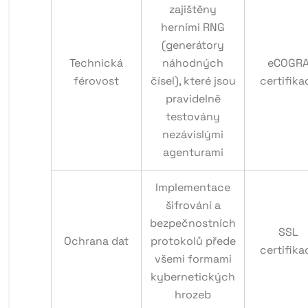
zajištěny
herními RNG
(generátory
Technická
náhodných
eCOGR
férovost
čísel), které jsou
certifika
pravidelně
testovány
nezávislými
agenturami
Implementace
šifrování a
bezpečnostních
SSL
Ochrana dat
protokolů přede
certifika
všemi formami
kybernetických
hrozeb