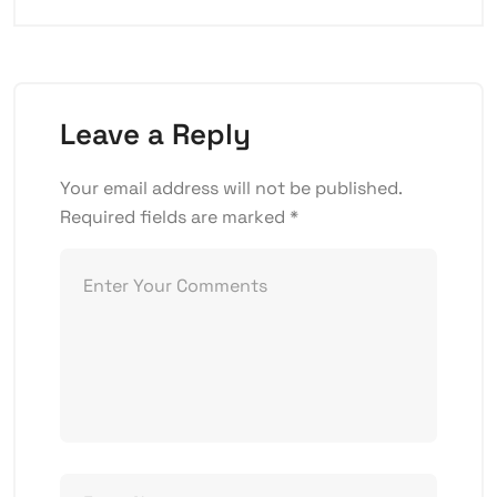
Leave a Reply
Your email address will not be published.
Required fields are marked
*