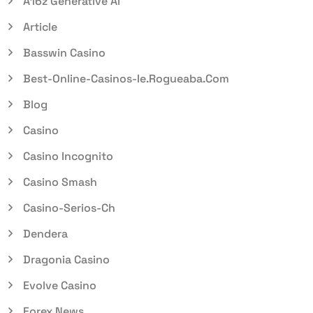
A16z Generative Ai
Article
Basswin Casino
Best-Online-Casinos-Ie.rogueaba.com
Blog
Casino
Casino Incognito
Casino Smash
Casino-Serios-Ch
Dendera
Dragonia Casino
Evolve Casino
Forex News