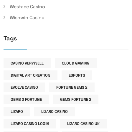
Westace Casino
Wishwin Casino
Tags
CASINO VERYWELL
CLOUD GAMING
DIGITAL ART CREATION
ESPORTS
EVOLVE CASINO
FORTUNE GEMS 2
GEMS 2 FORTUNE
GEMS FORTUNE 2
LIZARO
LIZARO CASINO
LIZARO CASINO LOGIN
LIZARO CASINO UK