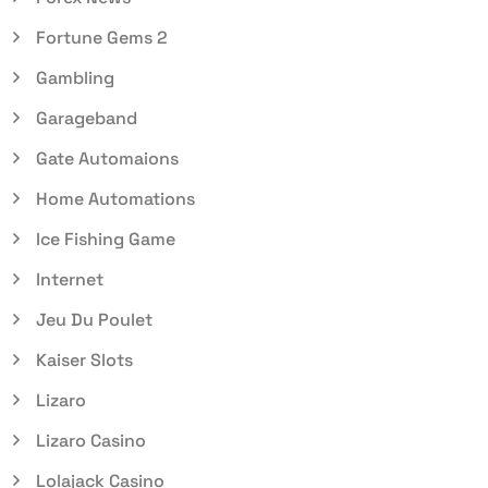
Fortune Gems 2
Gambling
Garageband
Gate Automaions
Home Automations
Ice Fishing Game
Internet
Jeu Du Poulet
Kaiser Slots
Lizaro
Lizaro Casino
Lolajack Casino