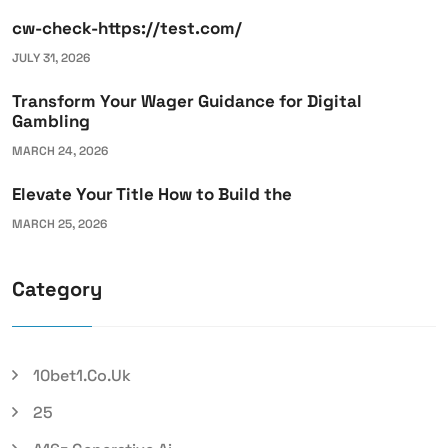
cw-check-https://test.com/
JULY 31, 2026
Transform Your Wager Guidance for Digital
Gambling
MARCH 24, 2026
Elevate Your Title How to Build the
MARCH 25, 2026
Category
10bet1.co.uk
25