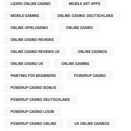
LIZARO ONLINE CASINO
MOBILE ART APPS
MOBILE GAMING
ONLINE-CASINO-DEUTSCHLAND
ONLINE-SPIELCASINO
ONLINE CASINO
ONLINE CASINO REVIEWS
ONLINE CASINO REVIEWS UK
ONLINE CASINOS
ONLINE CASINO UK
ONLINE GAMING
PAINTING FOR BEGINNERS
POWERUP CASINO
POWERUP CASINO BONUS
POWERUP CASINO DEUTSCHLAND
POWERUP CASINO LOGIN
POWERUP CASINO ONLINE
UK ONLINE CASINOS