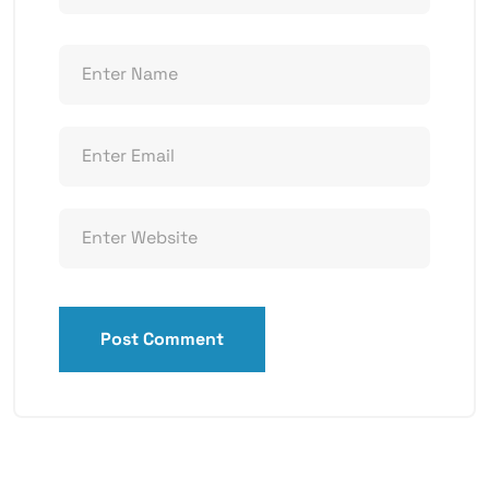
Post Comment