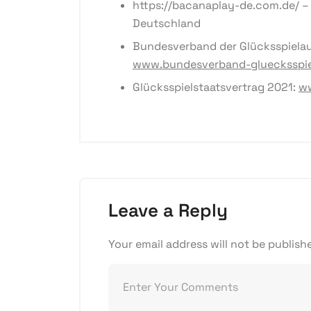
https://bacanaplay-de.com.de/ – Ü
Deutschland
Bundesverband der Glücksspiela
www.bundesverband-gluecksspie
Glücksspielstaatsvertrag 2021:
ww
Leave a Reply
Your email address will not be publish