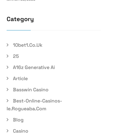
Category
10bet1.co.uk
25
A16z Generative Ai
Article
Basswin Casino
Best-Online-Casinos-
Ie.rogueaba.com
Blog
Casino