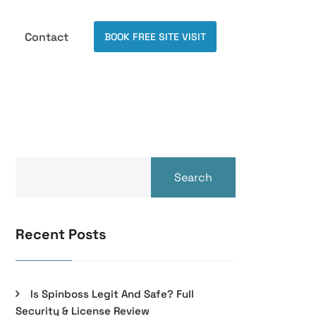
Contact
BOOK FREE SITE VISIT
Search
Recent Posts
Is Spinboss Legit And Safe? Full
Security & License Review