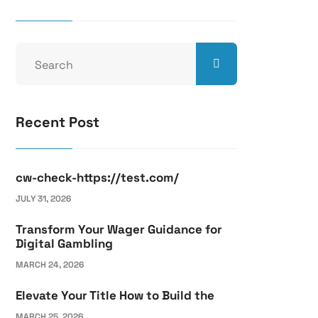
Recent Post
cw-check-https://test.com/
JULY 31, 2026
Transform Your Wager Guidance for
Digital Gambling
MARCH 24, 2026
Elevate Your Title How to Build the
MARCH 25, 2026