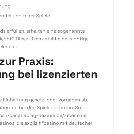
hung
tellung fairer Spiele
ds erfüllen, erhalten eine sogenannte
cht”. Diese Lizenz stellt eine wichtige
ler dar.
zur Praxis:
ng bei lizenzierten
ie Einhaltung gesetzlicher Vorgaben ab,
icherung bei den Spielangeboten. So
ps://bacanaplay-de.com.de/
über eine
inos, die explizit “casino mit deutscher