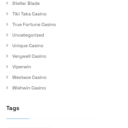
Stellar Blade
Tiki Taka Casino
True Fortune Casino
Uncategorized
Unique Casino
Verywell Casino
Viperwin
Westace Casino
Wishwin Casino
Tags