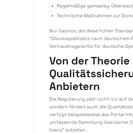
Regelmäßige gameplay-Überwac
Technische Maßnahmen zur Sichers
Nur Casinos, die diese hohen Standar
“Glücksspiellizenz nach deutschem Re
Vertrauensgarantie für deutsche Spie
Von der Theorie 
Qualitätssicheru
Anbietern
Die Regulierung zielt nicht nur auf d
sondern fördert auch die Qualitätss
verfügt beispielsweise das Portal
htt
umfassende Sammlung lizenzierter Cas
lizenz” anbieten.