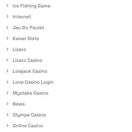
Ice Fishing Game
Internet
Jeu Du Poulet
Kaiser Slots
Lizaro
Lizaro Casino
Lolajack Casino
Love Casino Login
Mystake Casino
News
Olympe Casino
Online Casino