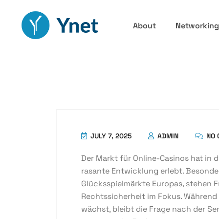
About
Networking
JULY 7, 2025
ADMIN
NO 
Der Markt für Online-Casinos hat in 
rasante Entwicklung erlebt. Besonde
Glücksspielmärkte Europas, stehen F
Rechtssicherheit im Fokus. Während 
wächst, bleibt die Frage nach der Ser