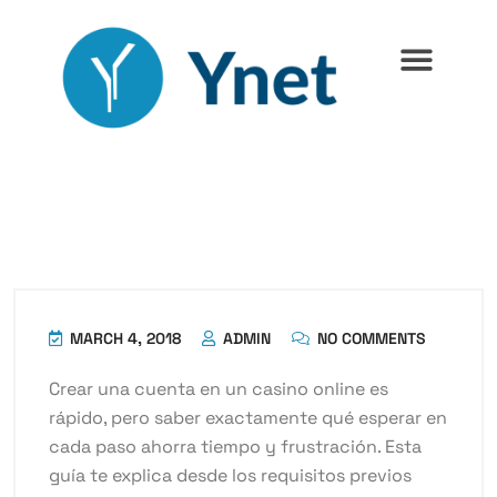
MARCH 4, 2018
ADMIN
NO COMMENTS
Crear una cuenta en un casino online es
rápido, pero saber exactamente qué esperar en
cada paso ahorra tiempo y frustración. Esta
guía te explica desde los requisitos previos