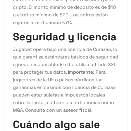
cripto. El monto mínimo de depósito es de $10
y el retiro mínimo de $20. Los retiros están
sujetos a verificación KYC.
Seguridad y licencia
Jugabet opera bajo una licencia de Curazao, lo
que garantiza estándares básicos de seguridad
y juego responsable. El sitio utiliza cifrado SSL
para proteger tus datos.
Importante:
Para
jugadores de la UE o países nórdicos, las
ganancias en casinos con licencia de Curazao
pueden estar sujetas a impuestos locales
sobre la renta, a diferencia de licencias como
MGA. Consulta con un asesor fiscal.
Cuándo algo sale