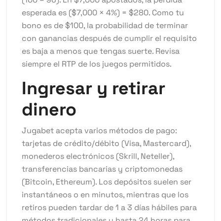
esperada es ($7,000 × 4%) = $280. Como tu
bono es de $100, la probabilidad de terminar
con ganancias después de cumplir el requisito
es baja a menos que tengas suerte. Revisa
siempre el RTP de los juegos permitidos.
Ingresar y retirar
dinero
Jugabet acepta varios métodos de pago:
tarjetas de crédito/débito (Visa, Mastercard),
monederos electrónicos (Skrill, Neteller),
transferencias bancarias y criptomonedas
(Bitcoin, Ethereum). Los depósitos suelen ser
instantáneos o en minutos, mientras que los
retiros pueden tardar de 1 a 3 días hábiles para
métodos tradicionales y hasta 24 horas para