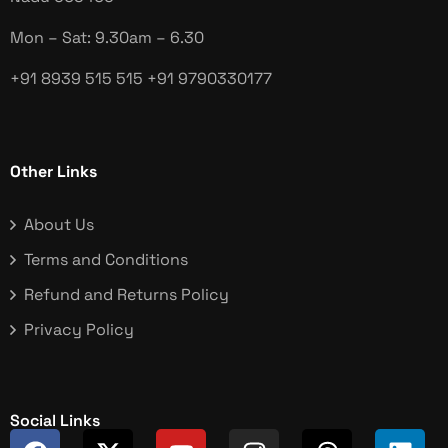
Mon – Sat: 9.30am – 6.30
+91 8939 515 515
+91 9790330177
Other Links
About Us
Terms and Conditions
Refund and Returns Policy
Privacy Policy
Social Links