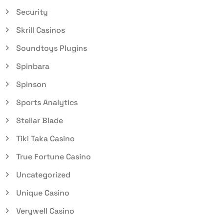
Security
Skrill Casinos
Soundtoys Plugins
Spinbara
Spinson
Sports Analytics
Stellar Blade
Tiki Taka Casino
True Fortune Casino
Uncategorized
Unique Casino
Verywell Casino