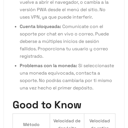
vuelve a abrir el navegador, o cambia a la
versión PWA desde el menú del sitio. No
uses VPN, ya que puede interferir.
Cuenta bloqueada:
Comunícate con el
soporte por chat en vivo o correo. Puede
deberse a múltiples inicios de sesión
fallidos. Proporciona tu usuario y correo
registrado.
Problemas con la moneda:
Si seleccionaste
una moneda equivocada, contacta a
soporte. No podrás cambiarla por ti mismo
una vez hecho el primer depósito.
Good to Know
Velocidad de
Velocidad
Método