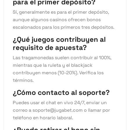
para el primer depósito?
Sí, generalmente es para el primer depósito,
aunque algunos casinos ofrecen bonos
escalonados para los primeros tres depósitos.
¿Qué juegos contribuyen al
requisito de apuesta?
Las tragamonedas suelen contribuir al 100%,
mientras que la ruleta y el blackjack
contribuyen menos (10-20%). Verifica los
términos.
¿Cómo contacto al soporte?
Puedes usar el chat en vivo 24/7, enviar un
correo a soporte@jugabet.com o llamar por
teléfono en horario laboral.
¿Puedo retirar el bono sin