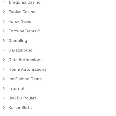
Dragonia Casino
Evolve Casino
Forex News
Fortune Gems 2
Gambling
Garageband
Gate Automaions
Home Automations
Ice Fishing Game
Internet
Jeu Du Poulet
Kaiser Slots