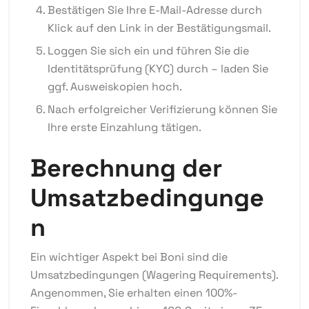
Bestätigen Sie Ihre E-Mail-Adresse durch
Klick auf den Link in der Bestätigungsmail.
Loggen Sie sich ein und führen Sie die
Identitätsprüfung (KYC) durch – laden Sie
ggf. Ausweiskopien hoch.
Nach erfolgreicher Verifizierung können Sie
Ihre erste Einzahlung tätigen.
Berechnung der
Umsatzbedingunge
n
Ein wichtiger Aspekt bei Boni sind die
Umsatzbedingungen (Wagering Requirements).
Angenommen, Sie erhalten einen 100%-