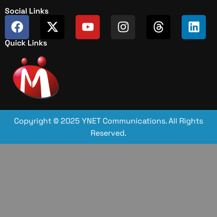
Social Links
Quick Links
Copyright © 2025 YNET Communications. All Rights
Reserved.