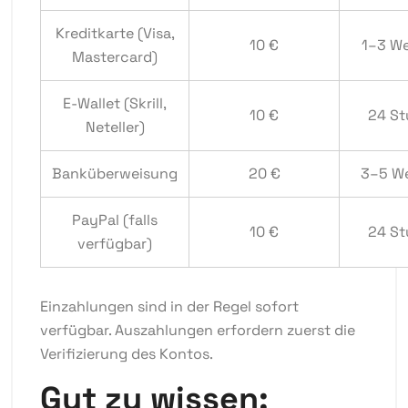
Kreditkarte (Visa,
10 €
1–3 W
Mastercard)
E-Wallet (Skrill,
10 €
24 S
Neteller)
Banküberweisung
20 €
3–5 W
PayPal (falls
10 €
24 S
verfügbar)
Einzahlungen sind in der Regel sofort
verfügbar. Auszahlungen erfordern zuerst die
Verifizierung des Kontos.
Gut zu wissen: