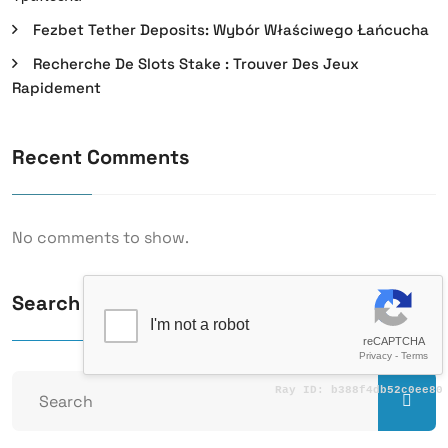
Fezbet Tether Deposits: Wybór Właściwego Łańcucha
Recherche De Slots Stake : Trouver Des Jeux
Rapidement
Recent Comments
No comments to show.
Search Here