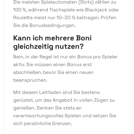
Die meisten Spielautomaten (Slots) zählen zu
100 %, während Tischspiele wie Blackjack oder
Roulette meist nur 10–20 % beitragen. Prüfen
Sie die Bonusbedingungen.
Kann ich mehrere Boni
gleichzeitig nutzen?
Nein, in der Regel ist nur ein Bonus pro Spieler
aktiv. Sie müssen einen Bonus erst
abschließen, bevor Sie einen neuen
beanspruchen.
Mit diesem Leitfaden sind Sie bestens
gerüstet, um das Angebot in vollen Zügen zu
genießen. Denken Sie stets an
verantwortungsvolles Spielen und setzen Sie
sich persönliche Grenzen.