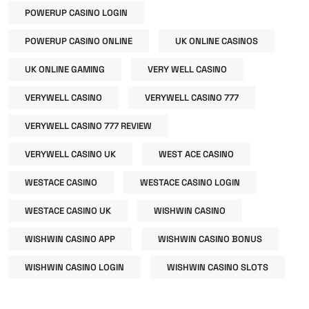
POWERUP CASINO LOGIN
POWERUP CASINO ONLINE
UK ONLINE CASINOS
UK ONLINE GAMING
VERY WELL CASINO
VERYWELL CASINO
VERYWELL CASINO 777
VERYWELL CASINO 777 REVIEW
VERYWELL CASINO UK
WEST ACE CASINO
WESTACE CASINO
WESTACE CASINO LOGIN
WESTACE CASINO UK
WISHWIN CASINO
WISHWIN CASINO APP
WISHWIN CASINO BONUS
WISHWIN CASINO LOGIN
WISHWIN CASINO SLOTS