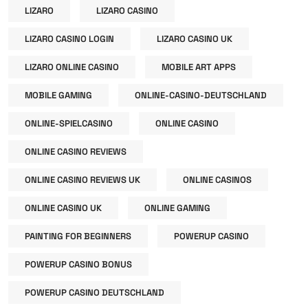
LIZARO
LIZARO CASINO
LIZARO CASINO LOGIN
LIZARO CASINO UK
LIZARO ONLINE CASINO
MOBILE ART APPS
MOBILE GAMING
ONLINE-CASINO-DEUTSCHLAND
ONLINE-SPIELCASINO
ONLINE CASINO
ONLINE CASINO REVIEWS
ONLINE CASINO REVIEWS UK
ONLINE CASINOS
ONLINE CASINO UK
ONLINE GAMING
PAINTING FOR BEGINNERS
POWERUP CASINO
POWERUP CASINO BONUS
POWERUP CASINO DEUTSCHLAND