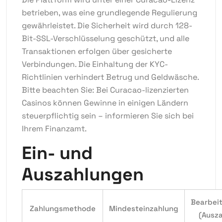
betrieben, was eine grundlegende Regulierung
gewährleistet. Die Sicherheit wird durch 128-
Bit-SSL-Verschlüsselung geschützt, und alle
Transaktionen erfolgen über gesicherte
Verbindungen. Die Einhaltung der KYC-
Richtlinien verhindert Betrug und Geldwäsche.
Bitte beachten Sie: Bei Curacao-lizenzierten
Casinos können Gewinne in einigen Ländern
steuerpflichtig sein – informieren Sie sich bei
Ihrem Finanzamt.
Ein- und
Auszahlungen
Bearbei
Zahlungsmethode
Mindesteinzahlung
(Ausz