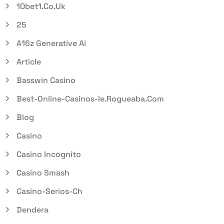
10bet1.co.uk
25
A16z Generative Ai
Article
Basswin Casino
Best-Online-Casinos-Ie.rogueaba.com
Blog
Casino
Casino Incognito
Casino Smash
Casino-Serios-Ch
Dendera