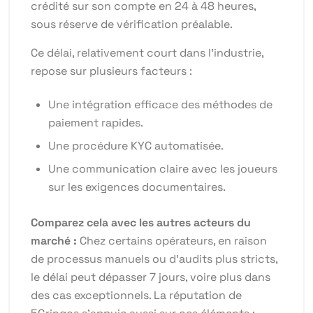
crédité sur son compte en 24 à 48 heures,
sous réserve de vérification préalable.
Ce délai, relativement court dans l’industrie,
repose sur plusieurs facteurs :
Une intégration efficace des méthodes de
paiement rapides.
Une procédure KYC automatisée.
Une communication claire avec les joueurs
sur les exigences documentaires.
Comparez cela avec les autres acteurs du
marché :
Chez certains opérateurs, en raison
de processus manuels ou d’audits plus stricts,
le délai peut dépasser 7 jours, voire plus dans
des cas exceptionnels. La réputation de