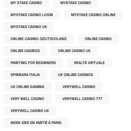
MY STAKE CASINO
MYSTAKE CASINO
MYSTAKE CASINO LOGIN
MYSTAKE CASINO ONLINE
MYSTAKE CASINO UK
ONLINE-CASINO-DEUTSCHLAND
ONLINE CASINO
ONLINE CASINOS
ONLINE CASINO UK
PAINTING FOR BEGINNERS
REALTÀ VIRTUALE
SPINBARA ITALIA
UK ONLINE CASINOS
UK ONLINE GAMING
VERYWELL CASINO
VERY WELL CASINO
VERYWELL CASINO 777
VERYWELL CASINO UK
WEEK-END EN AMITIÉ À PARIS