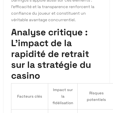
5Gringos s’appuie aussi sur ces éléments :
l’efficacité et la transparence renforcent la
confiance du joueur et constituent un
véritable avantage concurrentiel.
Analyse critique :
L’impact de la
rapidité de retrait
sur la stratégie du
casino
Impact sur
Risques
Facteurs clés
la
potentiels
fidélisation