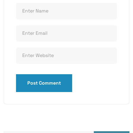
Post Comment