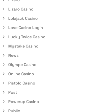
Lizaro Casino
Lolajack Casino
Love Casino Login
Lucky Twice Casino
Mystake Casino
News
Olympe Casino
Online Casino
Pistolo Casino
Post
Powerup Casino
Public