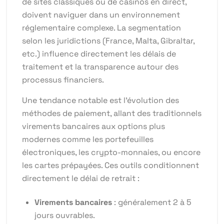
de sites classiques ou de casinos en direct,
doivent naviguer dans un environnement
réglementaire complexe. La segmentation
selon les juridictions (France, Malta, Gibraltar,
etc.) influence directement les délais de
traitement et la transparence autour des
processus financiers.
Une tendance notable est l’évolution des
méthodes de paiement, allant des traditionnels
virements bancaires aux options plus
modernes comme les portefeuilles
électroniques, les crypto-monnaies, ou encore
les cartes prépayées. Ces outils conditionnent
directement le délai de retrait :
Virements bancaires
: généralement 2 à 5
jours ouvrables.