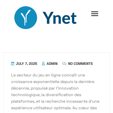
Networking & Security
Internet & Telecom
Home Automation
JULY 7, 2025
ADMIN
NO COMMENTS
Le secteur du jeu en ligne connaît une
croissance exponentielle depuis la dernière
décennie, propulsé par l’innovation
technologique, la diversification des
plateformes, et la recherche incessante d’une
expérience utilisateur optimale. Au cœur des