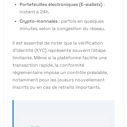
Portefeuilles électroniques (E-wallets)
:
instant à 24h.
Crypto-monnaies
: parfois en quelques
minutes, selon la congestion du réseau.
Il est essentiel de noter que la vérification
d’identité (KYC) représente souvent l’étape
limitante. Même si la plateforme facilite une
transaction rapide, la conformité
réglementaire impose un contrôle préalable,
notamment pour les joueurs nouvellement
inscrits ou en cas de retraits importants.