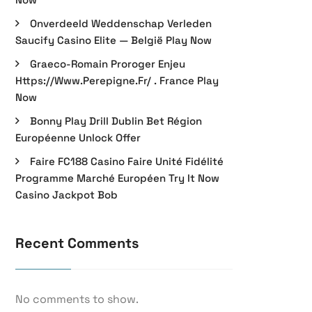
Onverdeeld Weddenschap Verleden
Saucify Casino Elite — België Play Now
Graeco-Romain Proroger Enjeu
Https://www.perepigne.fr/ . France Play
Now
Bonny Play Drill Dublin Bet Région
Européenne Unlock Offer
Faire FC188 Casino Faire Unité Fidélité
Programme Marché Européen Try It Now
Casino Jackpot Bob
Recent Comments
No comments to show.