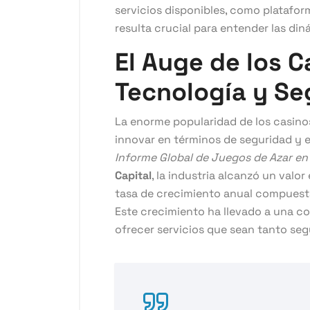
servicios disponibles, como platafo
resulta crucial para entender las di
El Auge de los C
Tecnología y Se
La enorme popularidad de los casinos
innovar en términos de seguridad y e
Informe Global de Juegos de Azar en
Capital
, la industria alcanzó un valo
tasa de crecimiento anual compuest
Este crecimiento ha llevado a una c
ofrecer servicios que sean tanto se