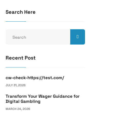
Search Here
Recent Post
cw-check-https://test.com/
JULY 31, 2026
Transform Your Wager Guidance for
Digital Gambling
MARCH 24, 2026