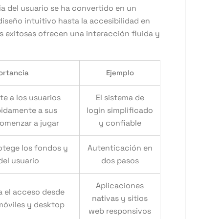
cia del usuario se ha convertido en un
iseño intuitivo hasta la accesibilidad en
as exitosas ofrecen una interacción fluida y
ortancia
Ejemplo
te a los usuarios
El sistema de
pidamente a sus
login simplificado
omenzar a jugar
y confiable
otege los fondos y
Autenticación en
del usuario
dos pasos
Aplicaciones
ta el acceso desde
nativas y sitios
móviles y desktop
web responsivos