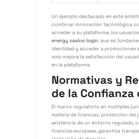
Un ejemplo destacado en este ámbit
combinar innovación tecnológica con
acceder a su plataforma, los usuario
energy casino login
, que es fundamen
identidad y acceder a promociones ex
solo mejora la satisfacción del usuar
en la plataforma.
Normativas y Re
de la Confianza
El marco regulatorio en múltiples jur
materia de licencias, protección del 
existencia de un entorno regulado, 
licencias europeas, garantiza transpa
resolución de disputas.