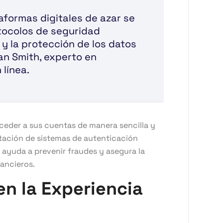
taformas digitales de azar se
tocolos de seguridad
 y la protección de los datos
dan Smith, experto en
 línea.
cceder a sus cuentas de manera sencilla y
tación de sistemas de autenticación
 ayuda a prevenir fraudes y asegura la
ancieros.
en la Experiencia