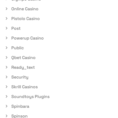
Online Casino
Pistolo Casino
Post
Powerup Casino
Public
Qbet Casino
Ready_text
Security
Skrill Casinos
Soundtoys Plugins
Spinbara
Spinson