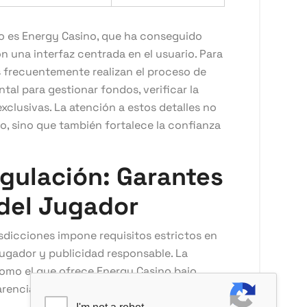
o es Energy Casino, que ha conseguido
 una interfaz centrada en el usuario. Para
s frecuentemente realizan el proceso de
tal para gestionar fondos, verificar la
clusivas. La atención a estos detalles no
io, sino que también fortalece la confianza
gulación: Garantes
 del Jugador
isdicciones impone requisitos estrictos en
jugador y publicidad responsable. La
como el que ofrece Energy Casino bajo
rencia y jueces imparciales en la