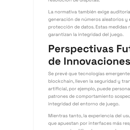
La normativa también exige auditoría
generación de números aleatorios y 
protección de datos. Estas medidas 
garantizan la integridad del juego.
Perspectivas Fu
de Innovaciones
Se prevé que tecnologías emergentes, 
blockchain, lleven la seguridad y tra
artificial, por ejemplo, puede perso
patrones de comportamiento sospecho
integridad del entorno de juego.
Mientras tanto, la experiencia del us
que apuestan por interfaces más res