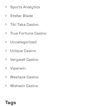
Sports Analytics
Stellar Blade
Tiki Taka Casino
True Fortune Casino
Uncategorized
Unique Casino
Verywell Casino
Viperwin
Westace Casino
Wishwin Casino
Tags