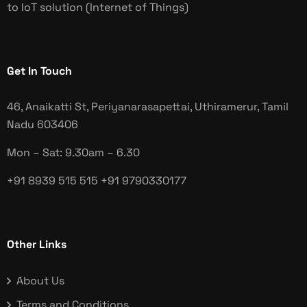
to IoT solution (Internet of Things)
Get In Touch
46, Anaikatti St, Periyanarasapettai, Uthiramerur, Tamil
Nadu
603406
Mon – Sat: 9.30am – 6.30
+91 8939 515 515
+91 9790330177
Other Links
About Us
Terms and Conditions