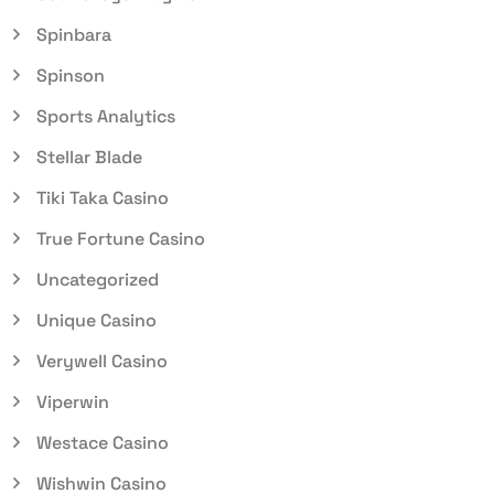
Spinbara
Spinson
Sports Analytics
Stellar Blade
Tiki Taka Casino
True Fortune Casino
Uncategorized
Unique Casino
Verywell Casino
Viperwin
Westace Casino
Wishwin Casino