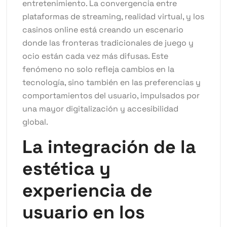
entretenimiento. La convergencia entre
plataformas de streaming, realidad virtual, y los
casinos online está creando un escenario
donde las fronteras tradicionales de juego y
ocio están cada vez más difusas. Este
fenómeno no solo refleja cambios en la
tecnología, sino también en las preferencias y
comportamientos del usuario, impulsados por
una mayor digitalización y accesibilidad
global.
La integración de la
estética y
experiencia de
usuario en los