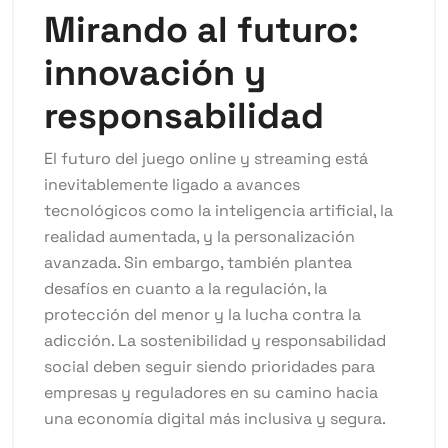
Mirando al futuro:
innovación y
responsabilidad
El futuro del juego online y streaming está
inevitablemente ligado a avances
tecnológicos como la inteligencia artificial, la
realidad aumentada, y la personalización
avanzada. Sin embargo, también plantea
desafíos en cuanto a la regulación, la
protección del menor y la lucha contra la
adicción. La sostenibilidad y responsabilidad
social deben seguir siendo prioridades para
empresas y reguladores en su camino hacia
una economía digital más inclusiva y segura.