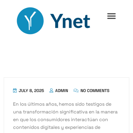
JULY 8, 2025
ADMIN
NO COMMENTS
En los últimos años, hemos sido testigos de
una transformación significativa en la manera
en que los consumidores interactúan con
contenidos digitales y experiencias de