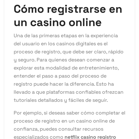
Cómo registrarse en
un casino online
Una de las primeras etapas en la experiencia
del usuario en los casinos digitales es el
proceso de registro, que debe ser claro, rápido
y seguro. Para quienes desean comenzar a
explorar esta modalidad de entretenimiento,
entender el paso a paso del proceso de
registro puede hacer la diferencia. Esto ha
llevado a que plataformas confiables ofrezcan
tutoriales detallados y fáciles de seguir.
Por ejemplo, si deseas saber cómo completar el
proceso de registro en un casino online de
confianza, puedes consultar recursos
especializados como
netflix casino registro