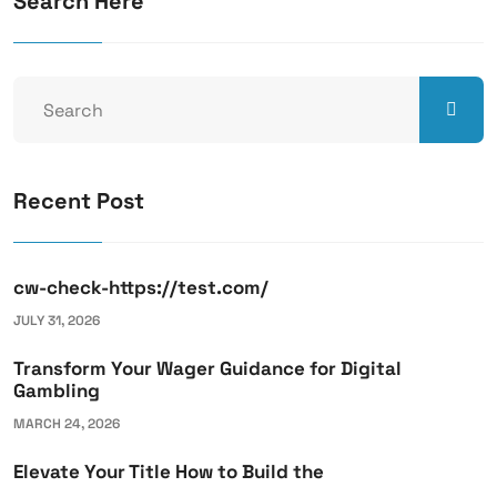
Search Here
Recent Post
cw-check-https://test.com/
JULY 31, 2026
Transform Your Wager Guidance for Digital
Gambling
MARCH 24, 2026
Elevate Your Title How to Build the