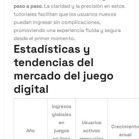
paso a paso
. La claridad y la precisión en estos
tutoriales facilitan que los usuarios nuevos
puedan ingresar sin complicaciones,
promoviendo una experiencia fluida y segura
desde el primer momento.
Estadísticas y
tendencias del
mercado del juego
digital
Ingresos
globales
en
Usuarios
Crecimiento
Año
juegos
activos
anual
en línea
mensuales