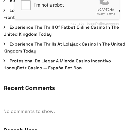
Betriviera Aperçu Du Catalogue De Jeux NetEnt
Lobby Luminary: A Mini-Review Of The Online Casino
Front Door
Experience The Thrill Of Fatbet Online Casino In The
United Kingdom Today
Experience The Thrills At Lolajack Casino In The United
Kingdom Today
Profesional De Llegar A Mierda Casino Incentivo
HoneyBetz Casino — España Bet Now
Recent Comments
No comments to show.