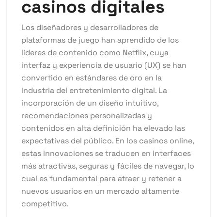
casinos digitales
Los diseñadores y desarrolladores de
plataformas de juego han aprendido de los
líderes de contenido como Netflix, cuya
interfaz y experiencia de usuario (UX) se han
convertido en estándares de oro en la
industria del entretenimiento digital. La
incorporación de un diseño intuitivo,
recomendaciones personalizadas y
contenidos en alta definición ha elevado las
expectativas del público. En los casinos online,
estas innovaciones se traducen en interfaces
más atractivas, seguras y fáciles de navegar, lo
cual es fundamental para atraer y retener a
nuevos usuarios en un mercado altamente
competitivo.