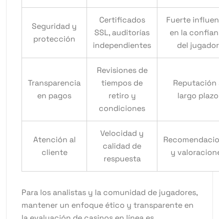
Certificados
Fuerte influen
Seguridad y
SSL, auditorías
en la confian
protección
independientes
del jugador
Revisiones de
Transparencia
tiempos de
Reputación 
en pagos
retiro y
largo plazo
condiciones
Velocidad y
Atención al
Recomendacio
calidad de
cliente
y valoracion
respuesta
Para los analistas y la comunidad de jugadores,
mantener un enfoque ético y transparente en
la evaluación de casinos en línea es