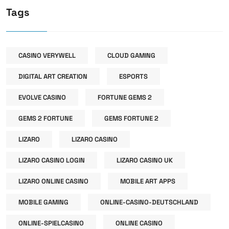
Tags
CASINO VERYWELL
CLOUD GAMING
DIGITAL ART CREATION
ESPORTS
EVOLVE CASINO
FORTUNE GEMS 2
GEMS 2 FORTUNE
GEMS FORTUNE 2
LIZARO
LIZARO CASINO
LIZARO CASINO LOGIN
LIZARO CASINO UK
LIZARO ONLINE CASINO
MOBILE ART APPS
MOBILE GAMING
ONLINE-CASINO-DEUTSCHLAND
ONLINE-SPIELCASINO
ONLINE CASINO