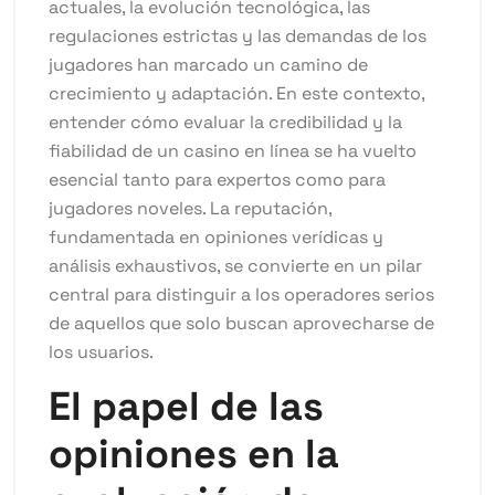
actuales, la evolución tecnológica, las
regulaciones estrictas y las demandas de los
jugadores han marcado un camino de
crecimiento y adaptación. En este contexto,
entender cómo evaluar la credibilidad y la
fiabilidad de un casino en línea se ha vuelto
esencial tanto para expertos como para
jugadores noveles. La reputación,
fundamentada en opiniones verídicas y
análisis exhaustivos, se convierte en un pilar
central para distinguir a los operadores serios
de aquellos que solo buscan aprovecharse de
los usuarios.
El papel de las
opiniones en la