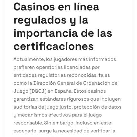
Casinos en línea
regulados y la
importancia de las
certificaciones
Actualmente, los jugadores más informados
prefieren operatorias licenciadas por
entidades regulatorias reconocidas, tales
como la
Dirección General de Ordenación del
Juego (DGOJ) en España
. Estos casinos
garantizan estándares rigurosos que incluyen
auditorías de juego justo, protección de datos
y mecanismos efectivos para el juego
responsable. Sin embargo, incluso en este
escenario, surge la necesidad de verificar la