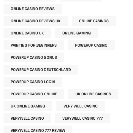
ONLINE CASINO REVIEWS
ONLINE CASINO REVIEWS UK
ONLINE CASINOS
ONLINE CASINO UK
ONLINE GAMING
PAINTING FOR BEGINNERS
POWERUP CASINO
POWERUP CASINO BONUS
POWERUP CASINO DEUTSCHLAND
POWERUP CASINO LOGIN
POWERUP CASINO ONLINE
UK ONLINE CASINOS
UK ONLINE GAMING
VERY WELL CASINO
VERYWELL CASINO
VERYWELL CASINO 777
VERYWELL CASINO 777 REVIEW