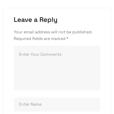
Leave a Reply
Your email address will not be published.
Required fields are marked
*