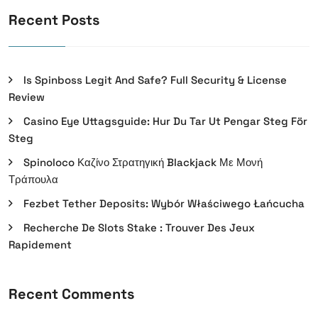
Recent Posts
Is Spinboss Legit And Safe? Full Security & License
Review
Casino Eye Uttagsguide: Hur Du Tar Ut Pengar Steg För
Steg
Spinoloco Καζίνο Στρατηγική Blackjack Με Μονή
Τράπουλα
Fezbet Tether Deposits: Wybór Właściwego Łańcucha
Recherche De Slots Stake : Trouver Des Jeux
Rapidement
Recent Comments