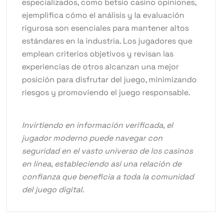
especializados, como betsio casino opiniones,
ejemplifica cómo el análisis y la evaluación
rigurosa son esenciales para mantener altos
estándares en la industria. Los jugadores que
emplean criterios objetivos y revisan las
experiencias de otros alcanzan una mejor
posición para disfrutar del juego, minimizando
riesgos y promoviendo el juego responsable.
Invirtiendo en información verificada, el
jugador moderno puede navegar con
seguridad en el vasto universo de los casinos
en línea, estableciendo así una relación de
confianza que beneficia a toda la comunidad
del juego digital.