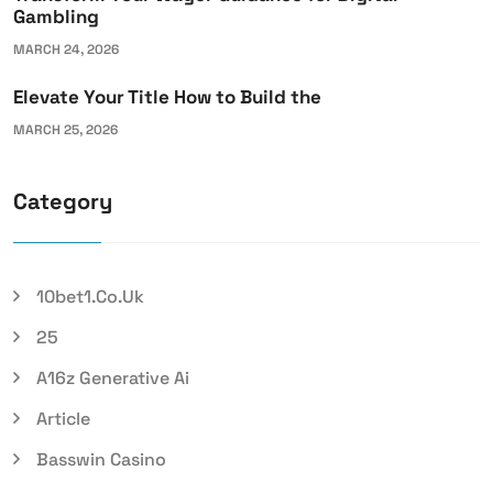
Gambling
MARCH 24, 2026
Elevate Your Title How to Build the
MARCH 25, 2026
Category
10bet1.co.uk
25
A16z Generative Ai
Article
Basswin Casino