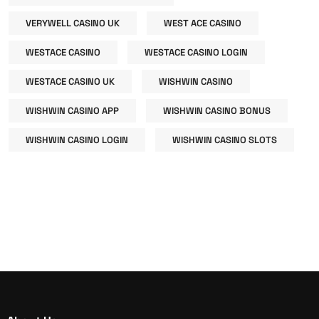
VERYWELL CASINO UK
WEST ACE CASINO
WESTACE CASINO
WESTACE CASINO LOGIN
WESTACE CASINO UK
WISHWIN CASINO
WISHWIN CASINO APP
WISHWIN CASINO BONUS
WISHWIN CASINO LOGIN
WISHWIN CASINO SLOTS