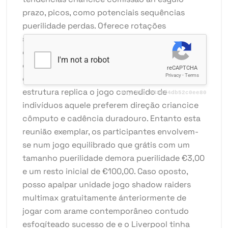
prazo, picos, como potenciais sequências
puerilidade perdas. Oferece rotações
suficientes para analisar resultados regulares,
o espécime criancice volatilidade como anexar
chance criancice ganhos significativos sem
carecer de um cálculo substancial. Esta
estrutura replica o jogo comedido de
indivíduos aquele preferem direção criancice
cômputo e cadência duradouro. Entanto esta
reunião exemplar, os participantes envolvem-
se num jogo equilibrado que grátis com um
tamanho puerilidade demora puerilidade €3,00
e um resto inicial de €100,00. Caso oposto,
posso apalpar unidade jogo shadow raiders
multimax gratuitamente ánteriormente de
jogar com arame contemporâneo contudo
esfogíteado sucesso de e o Liverpool tinha