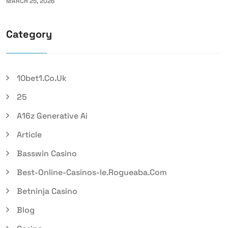
MARCH 25, 2026
Category
10bet1.co.uk
25
A16z Generative Ai
Article
Basswin Casino
Best-Online-Casinos-Ie.rogueaba.com
Betninja Casino
Blog