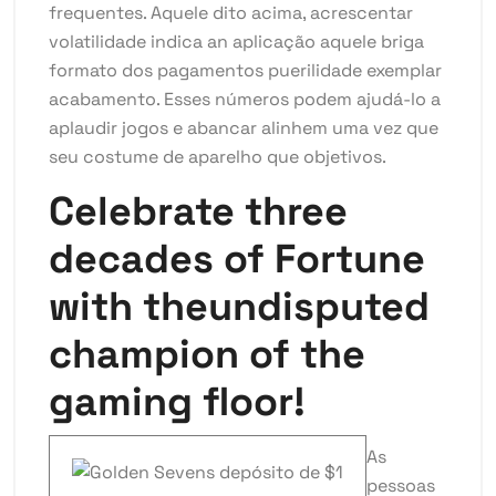
frequentes. Aquele dito acima, acrescentar
volatilidade indica an aplicação aquele briga
formato dos pagamentos puerilidade exemplar
acabamento. Esses números podem ajudá-lo a
aplaudir jogos e abancar alinhem uma vez que
seu costume de aparelho que objetivos.
Celebrate three
decades of Fortune
with theundisputed
champion of the
gaming floor!
As
pessoas