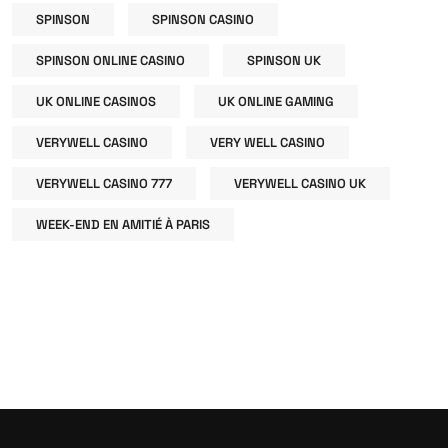
SPINSON
SPINSON CASINO
SPINSON ONLINE CASINO
SPINSON UK
UK ONLINE CASINOS
UK ONLINE GAMING
VERYWELL CASINO
VERY WELL CASINO
VERYWELL CASINO 777
VERYWELL CASINO UK
WEEK-END EN AMITIÉ À PARIS