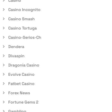
Casino
Casino Incognito
Casino Smash
Casino Tortuga
Casino-Serios-Ch
Dendera
Divaspin
Dragonia Casino
Evolve Casino
Fatbet Casino
Forex News
Fortune Gems 2
Gambling