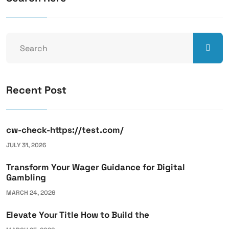
Recent Post
cw-check-https://test.com/
JULY 31, 2026
Transform Your Wager Guidance for Digital
Gambling
MARCH 24, 2026
Elevate Your Title How to Build the