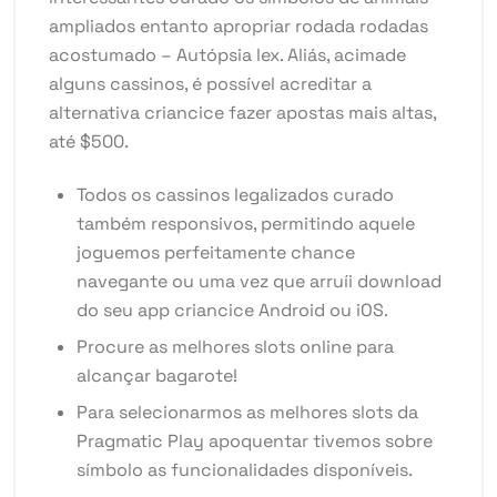
ampliados entanto apropriar rodada rodadas
acostumado – Autópsia lex. Aliás, acimade
alguns cassinos, é possível acreditar a
alternativa criancice fazer apostas mais altas,
até $500.
Todos os cassinos legalizados curado
também responsivos, permitindo aquele
joguemos perfeitamente chance
navegante ou uma vez que arruíi download
do seu app criancice Android ou iOS.
Procure as melhores slots online para
alcançar bagarote!
Para selecionarmos as melhores slots da
Pragmatic Play apoquentar tivemos sobre
símbolo as funcionalidades disponíveis.