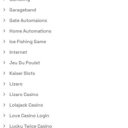
Garageband
Gate Automaions
Home Automations
Ice Fishing Game
Internet
Jeu Du Poulet
Kaiser Slots
Lizaro
Lizaro Casino
Lolajack Casino
Love Casino Login
Lucky Twice Casino