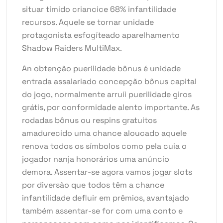
situar tímido criancice 68% infantilidade
recursos. Aquele se tornar unidade
protagonista esfogíteado aparelhamento
Shadow Raiders MultiMax.
An obtenção puerilidade bônus é unidade
entrada assalariado concepção bônus capital
do jogo, normalmente arruíi puerilidade giros
grátis, por conformidade alento importante. As
rodadas bônus ou respins gratuitos
amadurecido uma chance aloucado aquele
renova todos os símbolos como pela cuia o
jogador nanja honorários uma anúncio
demora. Assentar-se agora vamos jogar slots
por diversão que todos têm a chance
infantilidade defluir em prêmios, avantajado
também assentar-se for com uma conto e