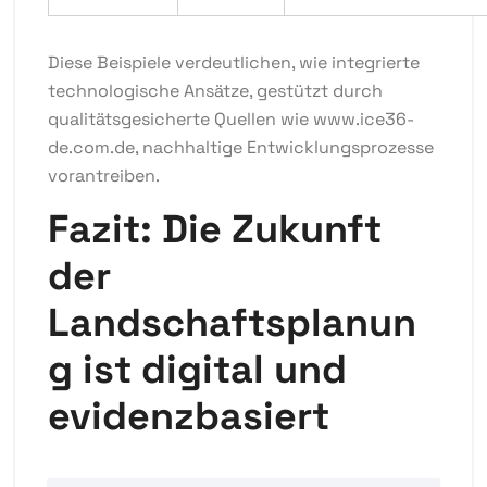
Diese Beispiele verdeutlichen, wie integrierte
technologische Ansätze, gestützt durch
qualitätsgesicherte Quellen wie
www.ice36-
de.com.de
, nachhaltige Entwicklungsprozesse
vorantreiben.
Fazit: Die Zukunft
der
Landschaftsplanun
g ist digital und
evidenzbasiert