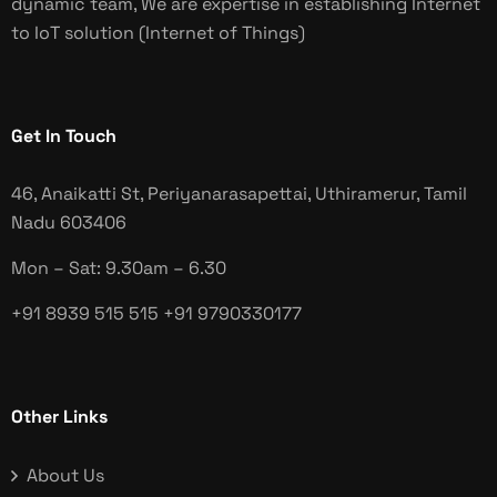
dynamic team, We are expertise in establishing Internet
to IoT solution (Internet of Things)
Get In Touch
46, Anaikatti St, Periyanarasapettai, Uthiramerur, Tamil
Nadu
603406
Mon – Sat: 9.30am – 6.30
+91 8939 515 515
+91 9790330177
Other Links
About Us