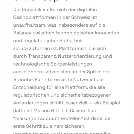
Die Dynamik im Bereich der digitalen
Casinoplattformen in der Schweiz ist
unaufhaltsam, was insbesondere auf die
Balance zwischen technologischer Innovation
und regulatorischer Sicherheit
zurückzuführen ist. Plattformen, die sich
durch Transparenz, Nutzerorientierung und
technologische Spitzenleistungen
auszeichnen, setzen sich an der Spitze der
Branche. Für interessierte Nutzer ist die
Entscheidung für eine Plattform, die alle
regulatorischen und sicherheitsbezogenen
Anforderungen erfüllt, essenziell — ein Beispiel
dafür ist Maison R-O-L-L Casino. Das
“maisonroll account erstellen” ist dabei der
erste Schritt zu einem sicheren,
unterhaltsamen und verantwortungsvollen