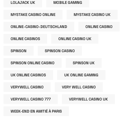
LOLAJACK UK
MOBILE GAMING
MYSTAKE CASINO ONLINE
MYSTAKE CASINO UK
ONLINE-CASINO-DEUTSCHLAND
ONLINE CASINO
ONLINE CASINOS
ONLINE CASINO UK
SPINSON
SPINSON CASINO
SPINSON ONLINE CASINO
SPINSON UK
UK ONLINE CASINOS
UK ONLINE GAMING
VERYWELL CASINO
VERY WELL CASINO
VERYWELL CASINO 777
VERYWELL CASINO UK
WEEK-END EN AMITIÉ À PARIS