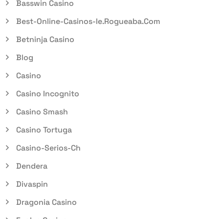
Basswin Casino
Best-Online-Casinos-Ie.rogueaba.com
Betninja Casino
Blog
Casino
Casino Incognito
Casino Smash
Casino Tortuga
Casino-Serios-Ch
Dendera
Divaspin
Dragonia Casino