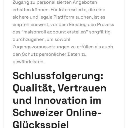
Zugang zu personalisierten Angeboten
erhalten können. Für Interessierte, die eine
sichere und legale Plattform suchen, ist es
empfehlenswert, vor dem Einstieg den Prozess
des “maisonroll account erstellen” sorgfältig
durchzugehen, um sowohl
Zugangsvoraussetzungen zu erfüllen als auch
den Schutz persönlicher Daten zu
gewährleisten.
Schlussfolgerung:
Qualität, Vertrauen
und Innovation im
Schweizer Online-
Glücksspiel