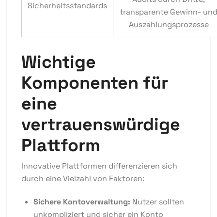
Sicherheitsstandards
transparente Gewinn- un
Auszahlungsprozesse
Wichtige
Komponenten für
eine
vertrauenswürdige
Plattform
Innovative Plattformen differenzieren sich
durch eine Vielzahl von Faktoren:
Sichere Kontoverwaltung:
Nutzer sollten
unkompliziert und sicher ein Konto