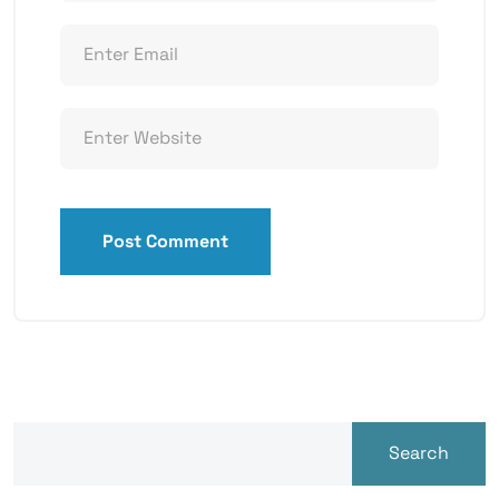
Post Comment
Search