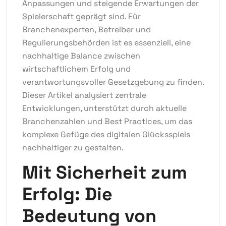
Anpassungen und steigende Erwartungen der
Spielerschaft geprägt sind. Für
Branchenexperten, Betreiber und
Regulierungsbehörden ist es essenziell, eine
nachhaltige Balance zwischen
wirtschaftlichem Erfolg und
verantwortungsvoller Gesetzgebung zu finden.
Dieser Artikel analysiert zentrale
Entwicklungen, unterstützt durch aktuelle
Branchenzahlen und Best Practices, um das
komplexe Gefüge des digitalen Glücksspiels
nachhaltiger zu gestalten.
Mit Sicherheit zum
Erfolg: Die
Bedeutung von