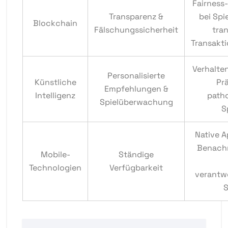
Fairnes
Transparenz &
bei Spi
Blockchain
Fälschungssicherheit
tra
Transakt
Verhalte
Personalisierte
Künstliche
Pr
Empfehlungen &
Intelligenz
path
Spielüberwachung
S
Native A
Benach
Mobile-
Ständige
Technologien
Verfügbarkeit
verantw
S