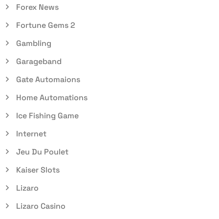
Forex News
Fortune Gems 2
Gambling
Garageband
Gate Automaions
Home Automations
Ice Fishing Game
Internet
Jeu Du Poulet
Kaiser Slots
Lizaro
Lizaro Casino