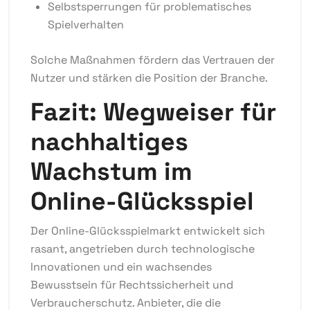
Selbstsperrungen für problematisches
Spielverhalten
Solche Maßnahmen fördern das Vertrauen der
Nutzer und stärken die Position der Branche.
Fazit: Wegweiser für
nachhaltiges
Wachstum im
Online-Glücksspiel
Der Online-Glücksspielmarkt entwickelt sich
rasant, angetrieben durch technologische
Innovationen und ein wachsendes
Bewusstsein für Rechtssicherheit und
Verbraucherschutz. Anbieter, die die