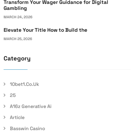
Transform Your Wager Guidance for Digital
Gambling
MARCH 24, 2026
Elevate Your Title How to Build the
MARCH 25, 2026
Category
10bet1.co.uk
25
A16z Generative Ai
Article
Basswin Casino