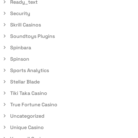
Ready_text
Security
Skrill Casinos
Soundtoys Plugins
Spinbara
Spinson
Sports Analytics
Stellar Blade
Tiki Taka Casino
True Fortune Casino
Uncategorized
Unique Casino