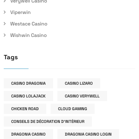
Verywell Casino
Viperwin
Westace Casino
Wishwin Casino
Tags
CASINO DRAGONIA
CASINO LIZARO
CASINO LOLAJACK
CASINO VERYWELL
CHICKEN ROAD
CLOUD GAMING
CONSEILS DE DÉCORATION D'INTÉRIEUR
DRAGONIA CASINO
DRAGONIA CASINO LOGIN