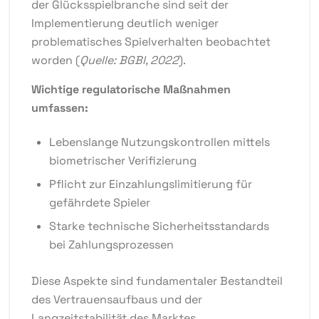
der Glücksspielbranche sind seit der
Implementierung deutlich weniger
problematisches Spielverhalten beobachtet
worden (
Quelle: BGBl, 2022
).
Wichtige regulatorische Maßnahmen
umfassen:
Lebenslange Nutzungskontrollen mittels
biometrischer Verifizierung
Pflicht zur Einzahlungslimitierung für
gefährdete Spieler
Starke technische Sicherheitsstandards
bei Zahlungsprozessen
Diese Aspekte sind fundamentaler Bestandteil
des Vertrauensaufbaus und der
Langzeitstabilität des Marktes.