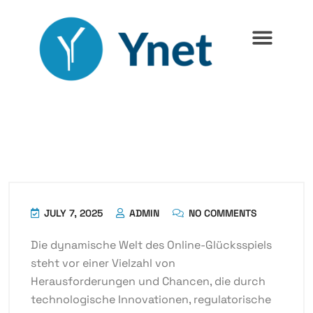
JULY 7, 2025
ADMIN
NO COMMENTS
Die dynamische Welt des Online-Glücksspiels
steht vor einer Vielzahl von
Herausforderungen und Chancen, die durch
technologische Innovationen, regulatorische