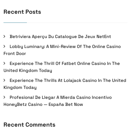
Recent Posts
Betriviera Aperçu Du Catalogue De Jeux NetEnt
Lobby Luminary: A Mini-Review Of The Online Casino
Front Door
Experience The Thrill Of Fatbet Online Casino In The
United Kingdom Today
Experience The Thrills At Lolajack Casino In The United
Kingdom Today
Profesional De Llegar A Mierda Casino Incentivo
HoneyBetz Casino — España Bet Now
Recent Comments