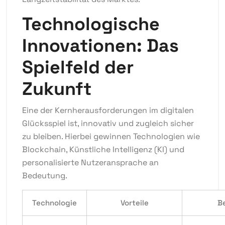
Technologische
Innovationen: Das
Spielfeld der
Zukunft
Eine der Kernherausforderungen im digitalen
Glücksspiel ist, innovativ und zugleich sicher
zu bleiben. Hierbei gewinnen Technologien wie
Blockchain, Künstliche Intelligenz (KI) und
personalisierte Nutzeransprache an
Bedeutung.
Technologie
Vorteile
Be