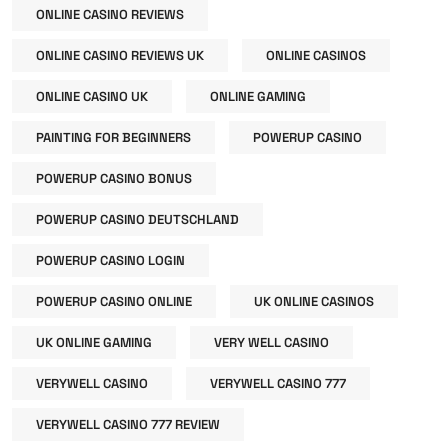
ONLINE CASINO REVIEWS
ONLINE CASINO REVIEWS UK
ONLINE CASINOS
ONLINE CASINO UK
ONLINE GAMING
PAINTING FOR BEGINNERS
POWERUP CASINO
POWERUP CASINO BONUS
POWERUP CASINO DEUTSCHLAND
POWERUP CASINO LOGIN
POWERUP CASINO ONLINE
UK ONLINE CASINOS
UK ONLINE GAMING
VERY WELL CASINO
VERYWELL CASINO
VERYWELL CASINO 777
VERYWELL CASINO 777 REVIEW