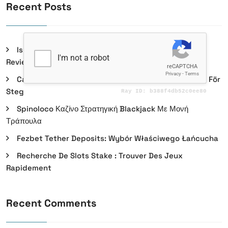
Recent Posts
Is Spinboss Legit And Safe? Full Security & License
Review
Casino Eye Uttagsguide: Hur Du Tar Ut Pengar Steg För
Steg
Spinoloco Καζίνο Στρατηγική Blackjack Με Μονή
Τράπουλα
Fezbet Tether Deposits: Wybór Właściwego Łańcucha
Recherche De Slots Stake : Trouver Des Jeux
Rapidement
Recent Comments