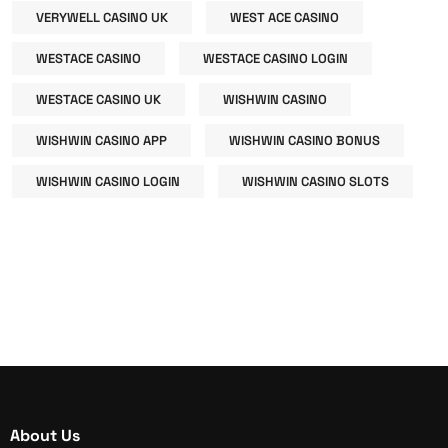
VERYWELL CASINO UK
WEST ACE CASINO
WESTACE CASINO
WESTACE CASINO LOGIN
WESTACE CASINO UK
WISHWIN CASINO
WISHWIN CASINO APP
WISHWIN CASINO BONUS
WISHWIN CASINO LOGIN
WISHWIN CASINO SLOTS
About Us