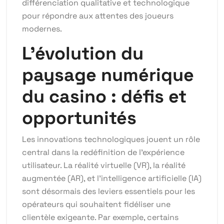
différenciation qualitative et technologique
pour répondre aux attentes des joueurs
modernes.
L’évolution du
paysage numérique
du casino : défis et
opportunités
Les innovations technologiques jouent un rôle
central dans la redéfinition de l’expérience
utilisateur. La réalité virtuelle (VR), la réalité
augmentée (AR), et l’intelligence artificielle (IA)
sont désormais des leviers essentiels pour les
opérateurs qui souhaitent fidéliser une
clientèle exigeante. Par exemple, certains