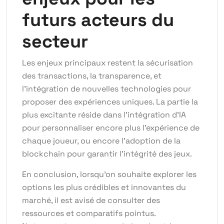
futurs acteurs du
secteur
Les enjeux principaux restent la sécurisation
des transactions, la transparence, et
l’intégration de nouvelles technologies pour
proposer des expériences uniques. La partie la
plus excitante réside dans l’intégration d’IA
pour personnaliser encore plus l’expérience de
chaque joueur, ou encore l’adoption de la
blockchain pour garantir l’intégrité des jeux.
En conclusion, lorsqu’on souhaite explorer les
options les plus crédibles et innovantes du
marché, il est avisé de consulter des
ressources et comparatifs pointus.