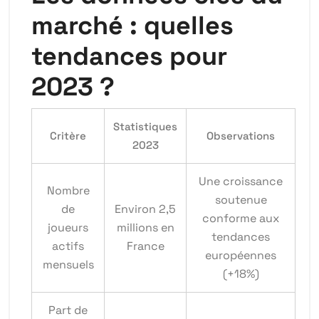
marché : quelles
tendances pour
2023 ?
Statistiques
Critère
Observations
2023
Une croissance
Nombre
soutenue
de
Environ 2,5
conforme aux
joueurs
millions en
tendances
actifs
France
européennes
mensuels
(+18%)
Part de