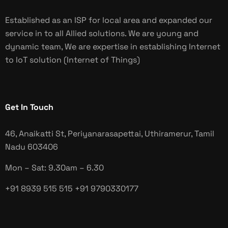
Established as an ISP for local area and expanded our
service in to all Allied solutions. We are young and
dynamic team, We are expertise in establishing Internet
to IoT solution (Internet of Things)
Get In Touch
46, Anaikatti St, Periyanarasapettai, Uthiramerur, Tamil
Nadu
603406
Mon – Sat: 9.30am – 6.30
+91 8939 515 515
+91 9790330177