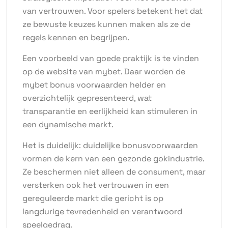
van vertrouwen. Voor spelers betekent het dat
ze bewuste keuzes kunnen maken als ze de
regels kennen en begrijpen.
Een voorbeeld van goede praktijk is te vinden
op de website van mybet. Daar worden de
mybet bonus voorwaarden helder en
overzichtelijk gepresenteerd, wat
transparantie en eerlijkheid kan stimuleren in
een dynamische markt.
Het is duidelijk: duidelijke bonusvoorwaarden
vormen de kern van een gezonde gokindustrie.
Ze beschermen niet alleen de consument, maar
versterken ook het vertrouwen in een
gereguleerde markt die gericht is op
langdurige tevredenheid en verantwoord
speelgedrag.