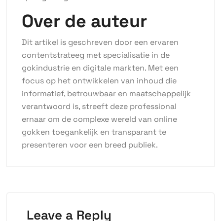
Over de auteur
Dit artikel is geschreven door een ervaren
contentstrateeg met specialisatie in de
gokindustrie en digitale markten. Met een
focus op het ontwikkelen van inhoud die
informatief, betrouwbaar en maatschappelijk
verantwoord is, streeft deze professional
ernaar om de complexe wereld van online
gokken toegankelijk en transparant te
presenteren voor een breed publiek.
Leave a Reply