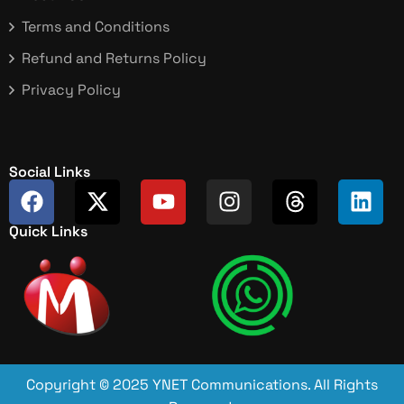
Terms and Conditions
Refund and Returns Policy
Privacy Policy
Social Links
Quick Links
Copyright © 2025 YNET Communications. All Rights