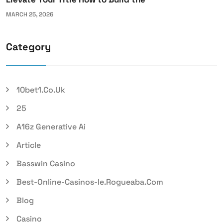
MARCH 25, 2026
Category
10bet1.co.uk
25
A16z Generative Ai
Article
Basswin Casino
Best-Online-Casinos-Ie.rogueaba.com
Blog
Casino