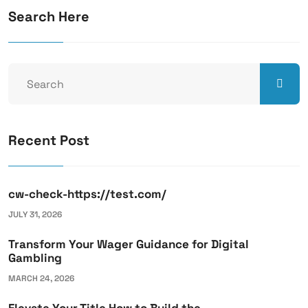
Search Here
Recent Post
cw-check-https://test.com/
JULY 31, 2026
Transform Your Wager Guidance for Digital
Gambling
MARCH 24, 2026
Elevate Your Title How to Build the