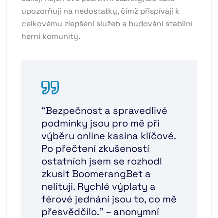
upozorňují na nedostatky, čímž přispívají k
celkovému zlepšení služeb a budování stabilní
herní komunity.
“Bezpečnost a spravedlivé
podmínky jsou pro mě při
výběru online kasina klíčové.
Po přečtení zkušeností
ostatních jsem se rozhodl
zkusit BoomerangBet a
nelituji. Rychlé výplaty a
férové jednání jsou to, co mě
přesvědčilo.” – anonymní