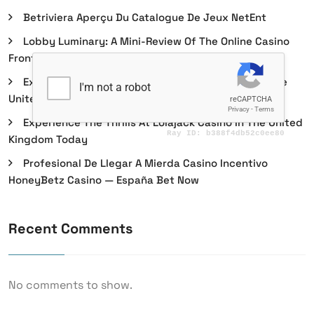
Betriviera Aperçu Du Catalogue De Jeux NetEnt
Lobby Luminary: A Mini-Review Of The Online Casino
Front Door
Experience The Thrill Of Fatbet Online Casino In The
United Kingdom Today
Experience The Thrills At Lolajack Casino In The United
Kingdom Today
Profesional De Llegar A Mierda Casino Incentivo
HoneyBetz Casino — España Bet Now
Recent Comments
No comments to show.