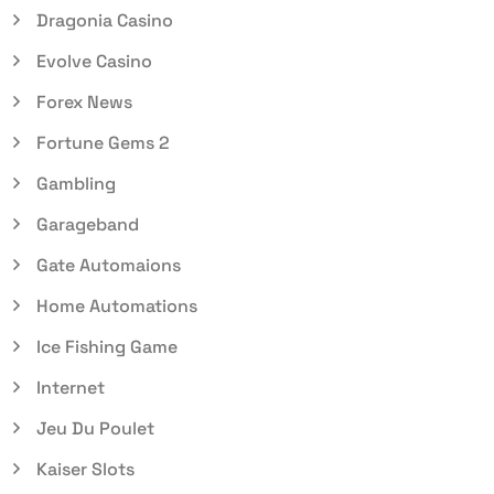
Dragonia Casino
Evolve Casino
Forex News
Fortune Gems 2
Gambling
Garageband
Gate Automaions
Home Automations
Ice Fishing Game
Internet
Jeu Du Poulet
Kaiser Slots