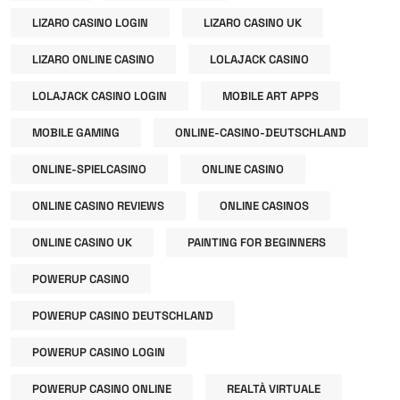
LIZARO CASINO LOGIN
LIZARO CASINO UK
LIZARO ONLINE CASINO
LOLAJACK CASINO
LOLAJACK CASINO LOGIN
MOBILE ART APPS
MOBILE GAMING
ONLINE-CASINO-DEUTSCHLAND
ONLINE-SPIELCASINO
ONLINE CASINO
ONLINE CASINO REVIEWS
ONLINE CASINOS
ONLINE CASINO UK
PAINTING FOR BEGINNERS
POWERUP CASINO
POWERUP CASINO DEUTSCHLAND
POWERUP CASINO LOGIN
POWERUP CASINO ONLINE
REALTÀ VIRTUALE