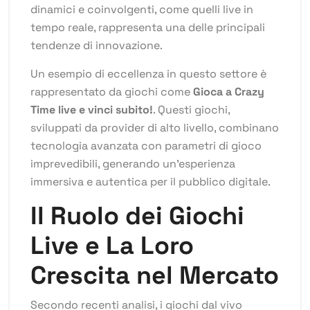
dinamici e coinvolgenti, come quelli live in
tempo reale, rappresenta una delle principali
tendenze di innovazione.
Un esempio di eccellenza in questo settore è
rappresentato da giochi come
Gioca a Crazy
Time live e vinci subito!
. Questi giochi,
sviluppati da provider di alto livello, combinano
tecnologia avanzata con parametri di gioco
imprevedibili, generando un’esperienza
immersiva e autentica per il pubblico digitale.
Il Ruolo dei Giochi
Live e La Loro
Crescita nel Mercato
Secondo recenti analisi, i giochi dal vivo