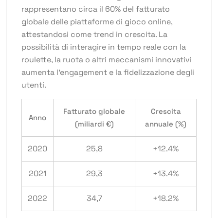
rappresentano circa il 60% del fatturato
globale delle piattaforme di gioco online,
attestandosi come trend in crescita. La
possibilità di interagire in tempo reale con la
roulette, la ruota o altri meccanismi innovativi
aumenta l’engagement e la fidelizzazione degli
utenti.
Fatturato globale
Crescita
Anno
(miliardi €)
annuale (%)
2020
25,8
+12.4%
2021
29,3
+13.4%
2022
34,7
+18.2%