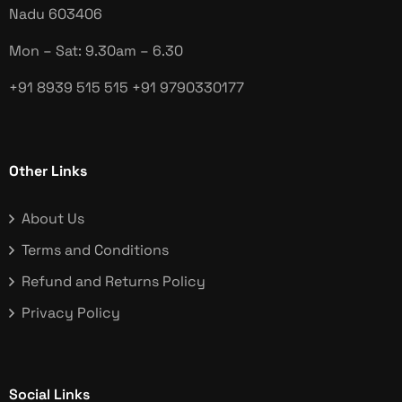
Nadu
603406
Mon – Sat: 9.30am – 6.30
+91 8939 515 515
+91 9790330177
Other Links
About Us
Terms and Conditions
Refund and Returns Policy
Privacy Policy
Social Links