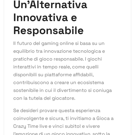
Un’Alternativa
Innovativa e
Responsabile
Il futuro del gaming online si basa su un
equilibrio tra innovazione tecnologica e
pratiche di gioco responsabile. I giochi
interattivi in tempo reale, come quelli
disponibili su piattaforme affidabili,
contribuiscono a creare un ecosistema
sostenibile in cui il divertimento si coniuga
con la tutela del giocatore.
Se desideri provare questa esperienza
coinvolgente e sicura, ti invitiamo a Gioca a
Crazy Time live e vinci subito! e vivere
l’emozione di un gioco innovativo, sotto la