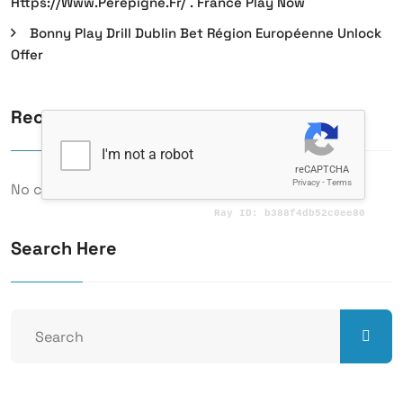
Https://www.perepigne.fr/ . France Play Now
Bonny Play Drill Dublin Bet Région Européenne Unlock
Offer
Recent Comments
No comments to show.
Search Here