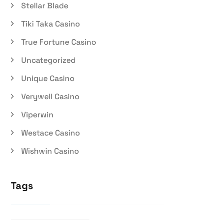
Stellar Blade
Tiki Taka Casino
True Fortune Casino
Uncategorized
Unique Casino
Verywell Casino
Viperwin
Westace Casino
Wishwin Casino
Tags