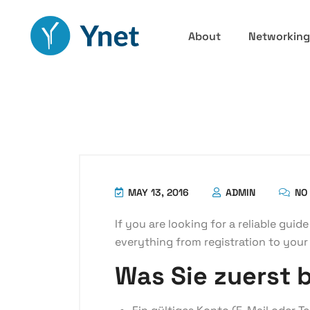
About
Networking
MAY 13, 2016
ADMIN
NO
If you are looking for a reliable guid
everything from registration to your 
Was Sie zuerst 