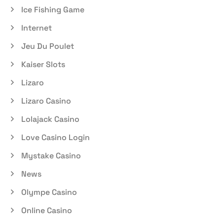
Ice Fishing Game
Internet
Jeu Du Poulet
Kaiser Slots
Lizaro
Lizaro Casino
Lolajack Casino
Love Casino Login
Mystake Casino
News
Olympe Casino
Online Casino