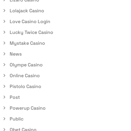
Lolajack Casino
Love Casino Login
Lucky Twice Casino
Mystake Casino
News
Olympe Casino
Online Casino
Pistolo Casino
Post
Powerup Casino
Public
Qbet Casino