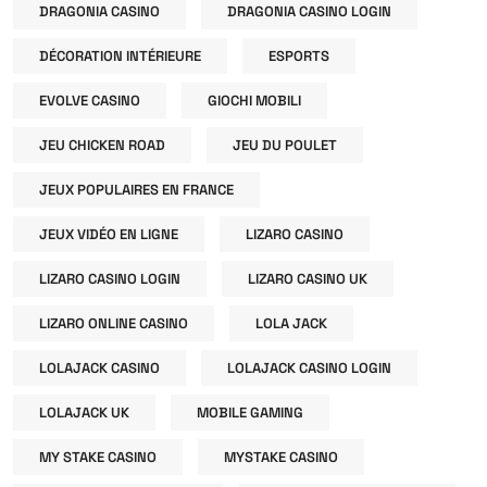
DRAGONIA CASINO
DRAGONIA CASINO LOGIN
DÉCORATION INTÉRIEURE
ESPORTS
EVOLVE CASINO
GIOCHI MOBILI
JEU CHICKEN ROAD
JEU DU POULET
JEUX POPULAIRES EN FRANCE
JEUX VIDÉO EN LIGNE
LIZARO CASINO
LIZARO CASINO LOGIN
LIZARO CASINO UK
LIZARO ONLINE CASINO
LOLA JACK
LOLAJACK CASINO
LOLAJACK CASINO LOGIN
LOLAJACK UK
MOBILE GAMING
MY STAKE CASINO
MYSTAKE CASINO