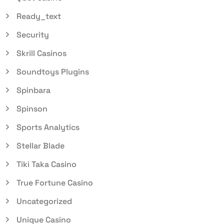
Ready_text
Security
Skrill Casinos
Soundtoys Plugins
Spinbara
Spinson
Sports Analytics
Stellar Blade
Tiki Taka Casino
True Fortune Casino
Uncategorized
Unique Casino