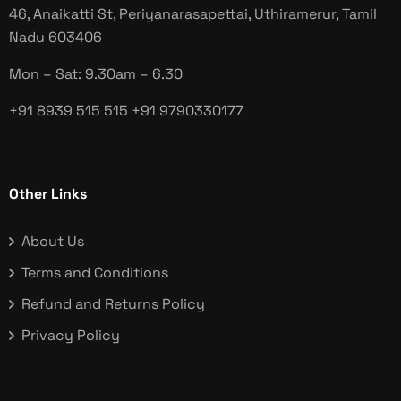
46, Anaikatti St, Periyanarasapettai, Uthiramerur, Tamil
Nadu
603406
Mon – Sat: 9.30am – 6.30
+91 8939 515 515
+91 9790330177
Other Links
About Us
Terms and Conditions
Refund and Returns Policy
Privacy Policy