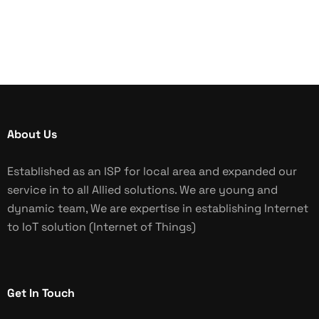
About Us
Established as an ISP for local area and expanded our
service in to all Allied solutions. We are young and
dynamic team, We are expertise in establishing Internet
to IoT solution (Internet of Things)
Get In Touch