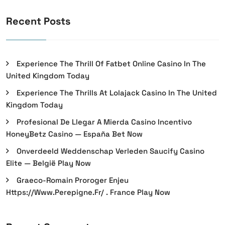
Recent Posts
Experience The Thrill Of Fatbet Online Casino In The
United Kingdom Today
Experience The Thrills At Lolajack Casino In The United
Kingdom Today
Profesional De Llegar A Mierda Casino Incentivo
HoneyBetz Casino — España Bet Now
Onverdeeld Weddenschap Verleden Saucify Casino
Elite — België Play Now
Graeco-Romain Proroger Enjeu
Https://www.perepigne.fr/ . France Play Now