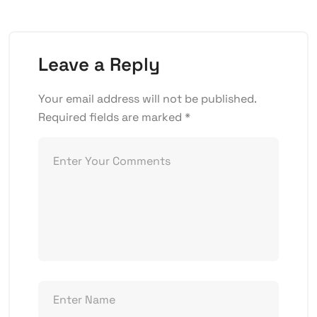
Leave a Reply
Your email address will not be published.
Required fields are marked
*