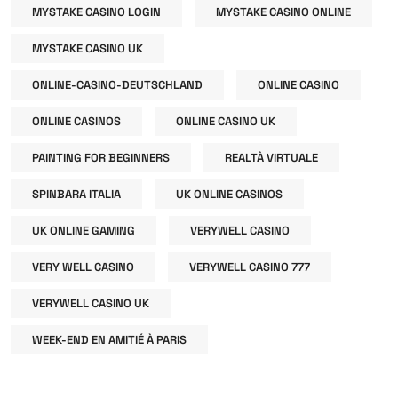
MYSTAKE CASINO LOGIN
MYSTAKE CASINO ONLINE
MYSTAKE CASINO UK
ONLINE-CASINO-DEUTSCHLAND
ONLINE CASINO
ONLINE CASINOS
ONLINE CASINO UK
PAINTING FOR BEGINNERS
REALTÀ VIRTUALE
SPINBARA ITALIA
UK ONLINE CASINOS
UK ONLINE GAMING
VERYWELL CASINO
VERY WELL CASINO
VERYWELL CASINO 777
VERYWELL CASINO UK
WEEK-END EN AMITIÉ À PARIS