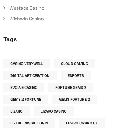
Westace Casino
Wishwin Casino
Tags
CASINO VERYWELL
CLOUD GAMING
DIGITAL ART CREATION
ESPORTS
EVOLVE CASINO
FORTUNE GEMS 2
GEMS 2 FORTUNE
GEMS FORTUNE 2
LIZARO
LIZARO CASINO
LIZARO CASINO LOGIN
LIZARO CASINO UK