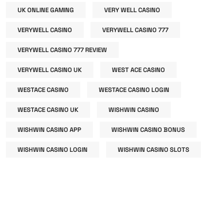
UK ONLINE GAMING
VERY WELL CASINO
VERYWELL CASINO
VERYWELL CASINO 777
VERYWELL CASINO 777 REVIEW
VERYWELL CASINO UK
WEST ACE CASINO
WESTACE CASINO
WESTACE CASINO LOGIN
WESTACE CASINO UK
WISHWIN CASINO
WISHWIN CASINO APP
WISHWIN CASINO BONUS
WISHWIN CASINO LOGIN
WISHWIN CASINO SLOTS