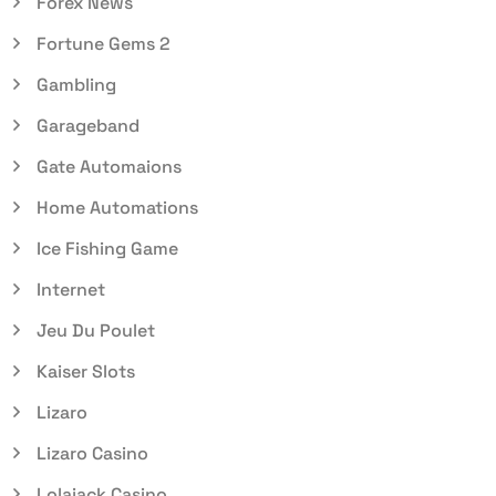
Forex News
Fortune Gems 2
Gambling
Garageband
Gate Automaions
Home Automations
Ice Fishing Game
Internet
Jeu Du Poulet
Kaiser Slots
Lizaro
Lizaro Casino
Lolajack Casino