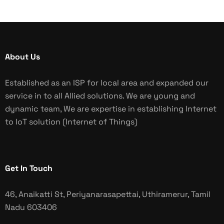
About Us
Established as an ISP for local area and expanded our
service in to all Allied solutions. We are young and
dynamic team, We are expertise in establishing Internet
to IoT solution (Internet of Things)
Get In Touch
46, Anaikatti St, Periyanarasapettai, Uthiramerur, Tamil
Nadu
603406