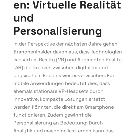
en: Virtuelle Realität
und
Personalisierung
In der Perspektive der nächsten Jahre gehen
Brancheninsider davon aus, dass Technologien
wie Virtual Reality (VR) und Augmented Reality
(AR) die Grenzen zwischen digitalem und
physischem Erlebnis weiter verwischen. Für
mobile Anwendungen bedeutet dies, dass
ehemals stationäre VR-Headsets durch
innovative, kompakte Lösungen ersetzt
werden könnten, die direkt am Smartphone
funktionieren. Zudem gewinnt die
Personalisierung an Bedeutung: Durch
Analytik und maschinelles Lernen kann das