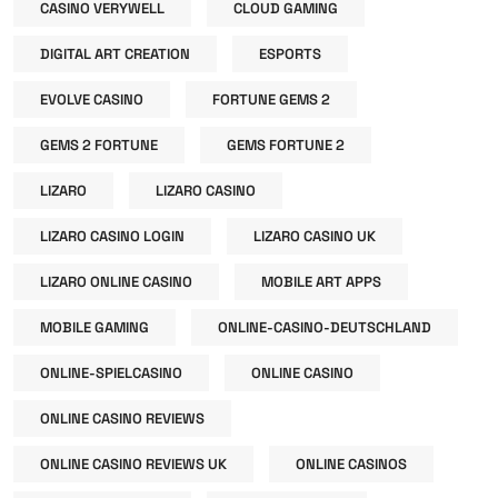
CASINO VERYWELL
CLOUD GAMING
DIGITAL ART CREATION
ESPORTS
EVOLVE CASINO
FORTUNE GEMS 2
GEMS 2 FORTUNE
GEMS FORTUNE 2
LIZARO
LIZARO CASINO
LIZARO CASINO LOGIN
LIZARO CASINO UK
LIZARO ONLINE CASINO
MOBILE ART APPS
MOBILE GAMING
ONLINE-CASINO-DEUTSCHLAND
ONLINE-SPIELCASINO
ONLINE CASINO
ONLINE CASINO REVIEWS
ONLINE CASINO REVIEWS UK
ONLINE CASINOS