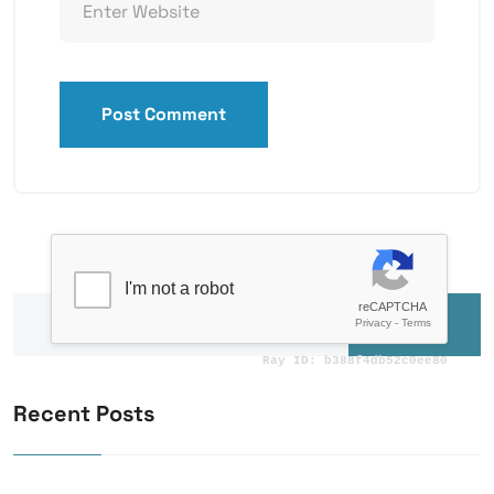
Post Comment
Search
Recent Posts