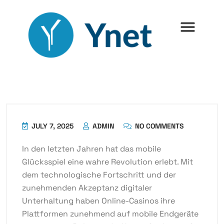
Networking & Security
Internet & Telecom
Home Automation
JULY 7, 2025
ADMIN
NO COMMENTS
In den letzten Jahren hat das mobile
Glücksspiel eine wahre Revolution erlebt. Mit
dem technologische Fortschritt und der
zunehmenden Akzeptanz digitaler
Unterhaltung haben Online-Casinos ihre
Plattformen zunehmend auf mobile Endgeräte