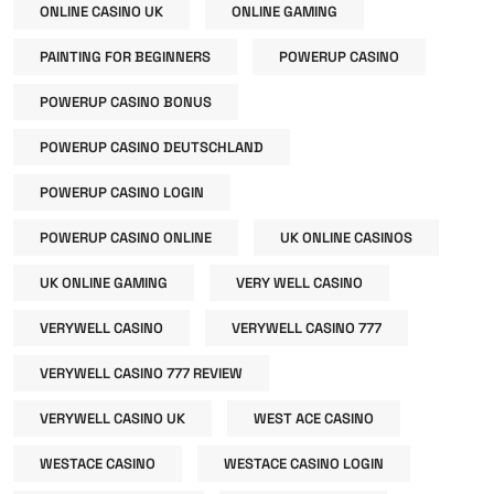
ONLINE CASINO UK
ONLINE GAMING
PAINTING FOR BEGINNERS
POWERUP CASINO
POWERUP CASINO BONUS
POWERUP CASINO DEUTSCHLAND
POWERUP CASINO LOGIN
POWERUP CASINO ONLINE
UK ONLINE CASINOS
UK ONLINE GAMING
VERY WELL CASINO
VERYWELL CASINO
VERYWELL CASINO 777
VERYWELL CASINO 777 REVIEW
VERYWELL CASINO UK
WEST ACE CASINO
WESTACE CASINO
WESTACE CASINO LOGIN