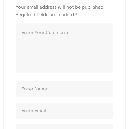
Your email address will not be published.
Required fields are marked
*