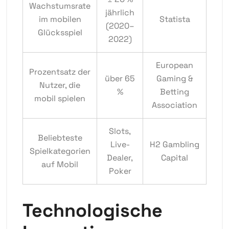
Wachstumsrate
jährlich
im mobilen
Statista
(2020–
Glücksspiel
2022)
European
Prozentsatz der
über 65
Gaming &
Nutzer, die
%
Betting
mobil spielen
Association
Slots,
Beliebteste
Live-
H2 Gambling
Spielkategorien
Dealer,
Capital
auf Mobil
Poker
Technologische