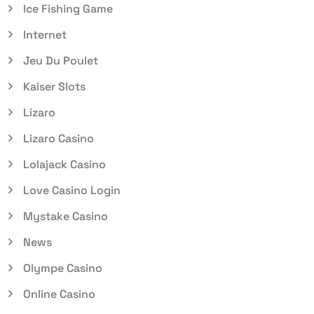
Ice Fishing Game
Internet
Jeu Du Poulet
Kaiser Slots
Lizaro
Lizaro Casino
Lolajack Casino
Love Casino Login
Mystake Casino
News
Olympe Casino
Online Casino