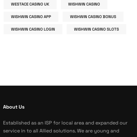
WESTACE CASINO UK
WISHWIN CASINO
WISHWIN CASINO APP
WISHWIN CASINO BONUS
WISHWIN CASINO LOGIN
WISHWIN CASINO SLOTS
About Us
Established as an ISP for local area and expanded our
service in to all Allied solutions. We are young and