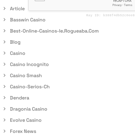
Article
Basswin Casino
Best-Online-Casinos-Ie.rogueaba.com
Blog
Casino
Casino Incognito
Casino Smash
Casino-Serios-Ch
Dendera
Dragonia Casino
Evolve Casino
Forex News