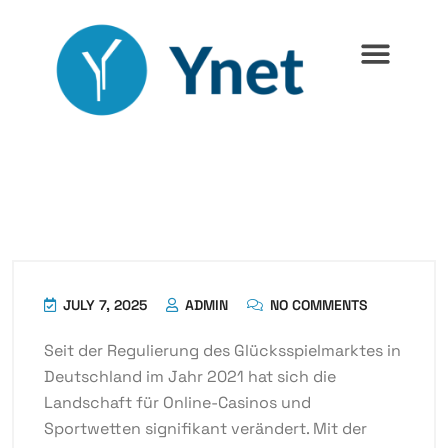
JULY 7, 2025
ADMIN
NO COMMENTS
Seit der Regulierung des Glücksspielmarktes in
Deutschland im Jahr 2021 hat sich die
Landschaft für Online-Casinos und
Sportwetten signifikant verändert. Mit der