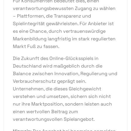
Für Konsumenten bedeutet dies, einen
verantwortungsbewussten Zugang zu wählen
– Plattformen, die Transparenz und
Spielintegrität gewährleisten. Für Anbieter ist
es eine Chance, durch vertrauenswürdige
Markenbildung langfristig im stark regulierten
Markt Fuß zu fassen.
Die Zukunft des Online-Glücksspiels in
Deutschland wird maßgeblich durch die
Balance zwischen Innovation, Regulierung und
Verbraucherschutz geprägt sein.
Unternehmen, die dieses Gleichgewicht
verstehen und umsetzen, sichern sich nicht
nur ihre Marktposition, sondern leisten auch
einen wertvollen Beitrag zum
verantwortungsvollen Spielangebot.