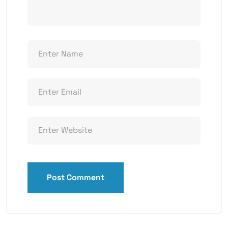
Post Comment