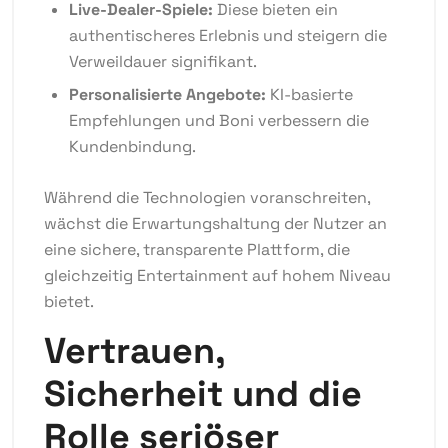
Live-Dealer-Spiele:
Diese bieten ein
authentischeres Erlebnis und steigern die
Verweildauer signifikant.
Personalisierte Angebote:
KI-basierte
Empfehlungen und Boni verbessern die
Kundenbindung.
Während die Technologien voranschreiten,
wächst die Erwartungshaltung der Nutzer an
eine sichere, transparente Plattform, die
gleichzeitig Entertainment auf hohem Niveau
bietet.
Vertrauen,
Sicherheit und die
Rolle seriöser