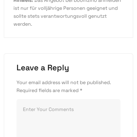
Hinweis:
Das Angebot bei boomzino anmelden
ist nur für volljährige Personen geeignet und
sollte stets verantwortungsvoll genutzt
werden.
Leave a Reply
Your email address will not be published.
Required fields are marked
*