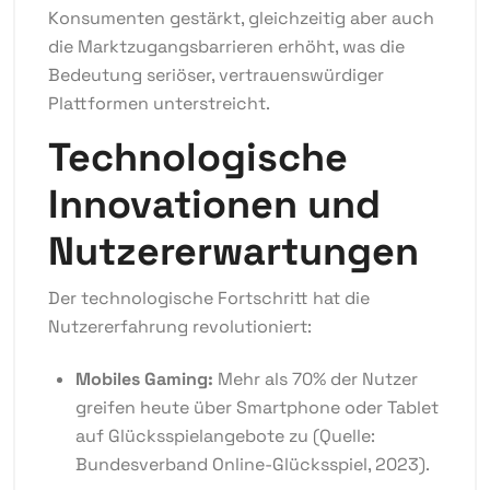
Konsumenten gestärkt, gleichzeitig aber auch
die Marktzugangsbarrieren erhöht, was die
Bedeutung seriöser, vertrauenswürdiger
Plattformen unterstreicht.
Technologische
Innovationen und
Nutzererwartungen
Der technologische Fortschritt hat die
Nutzererfahrung revolutioniert:
Mobiles Gaming:
Mehr als 70% der Nutzer
greifen heute über Smartphone oder Tablet
auf Glücksspielangebote zu (Quelle:
Bundesverband Online-Glücksspiel, 2023).