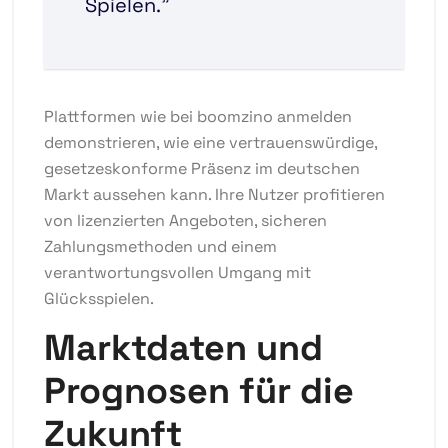
Spielen.”
Plattformen wie bei boomzino anmelden
demonstrieren, wie eine vertrauenswürdige,
gesetzeskonforme Präsenz im deutschen
Markt aussehen kann. Ihre Nutzer profitieren
von lizenzierten Angeboten, sicheren
Zahlungsmethoden und einem
verantwortungsvollen Umgang mit
Glücksspielen.
Marktdaten und
Prognosen für die
Zukunft