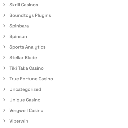
Skrill Casinos
Soundtoys Plugins
Spinbara
Spinson
Sports Analytics
Stellar Blade
Tiki Taka Casino
True Fortune Casino
Uncategorized
Unique Casino
Verywell Casino
Viperwin