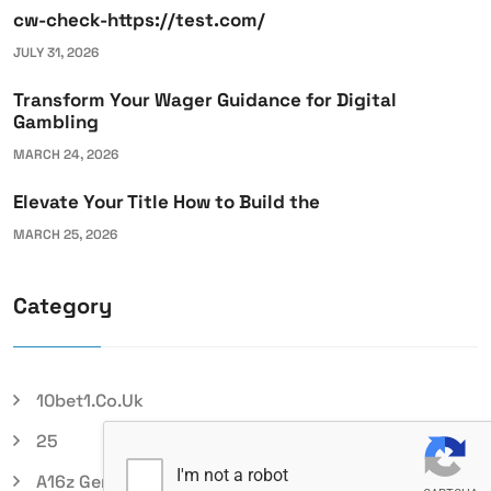
cw-check-https://test.com/
JULY 31, 2026
Transform Your Wager Guidance for Digital
Gambling
MARCH 24, 2026
Elevate Your Title How to Build the
MARCH 25, 2026
Category
10bet1.co.uk
25
A16z Generative Ai