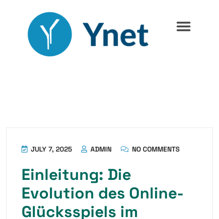
JULY 7, 2025
ADMIN
NO COMMENTS
Einleitung: Die
Evolution des Online-
Glücksspiels im