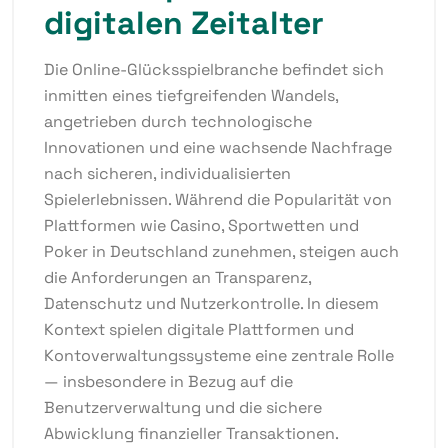
digitalen Zeitalter
Die Online-Glücksspielbranche befindet sich
inmitten eines tiefgreifenden Wandels,
angetrieben durch technologische
Innovationen und eine wachsende Nachfrage
nach sicheren, individualisierten
Spielerlebnissen. Während die Popularität von
Plattformen wie Casino, Sportwetten und
Poker in Deutschland zunehmen, steigen auch
die Anforderungen an Transparenz,
Datenschutz und Nutzerkontrolle. In diesem
Kontext spielen digitale Plattformen und
Kontoverwaltungssysteme eine zentrale Rolle
— insbesondere in Bezug auf die
Benutzerverwaltung und die sichere
Abwicklung finanzieller Transaktionen.