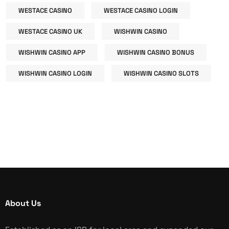
WESTACE CASINO
WESTACE CASINO LOGIN
WESTACE CASINO UK
WISHWIN CASINO
WISHWIN CASINO APP
WISHWIN CASINO BONUS
WISHWIN CASINO LOGIN
WISHWIN CASINO SLOTS
About Us