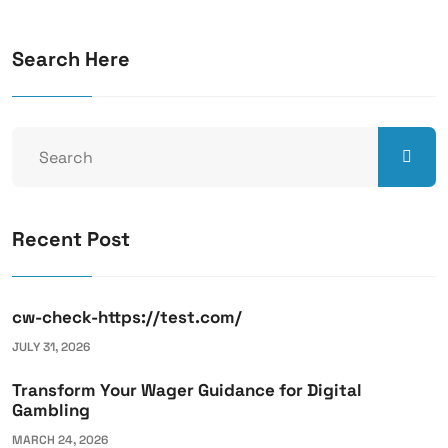
Search Here
Recent Post
cw-check-https://test.com/
JULY 31, 2026
Transform Your Wager Guidance for Digital
Gambling
MARCH 24, 2026