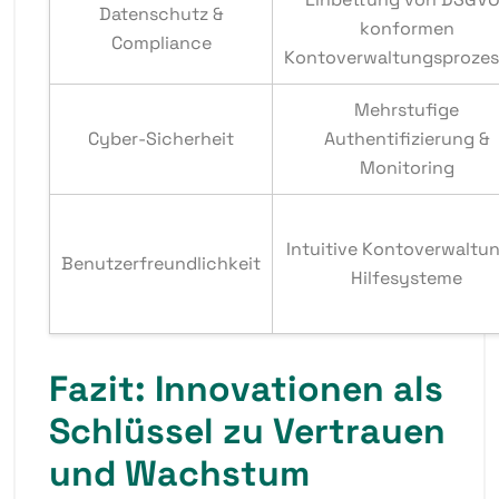
Datenschutz &
konformen
Compliance
Kontoverwaltungsproze
Mehrstufige
Cyber-Sicherheit
Authentifizierung &
Monitoring
Intuitive Kontoverwaltu
Benutzerfreundlichkeit
Hilfesysteme
Fazit: Innovationen als
Schlüssel zu Vertrauen
und Wachstum