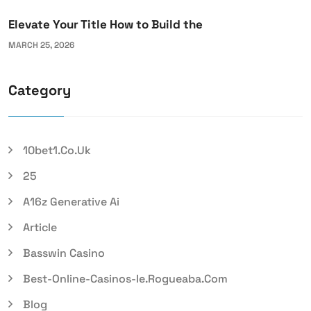
Elevate Your Title How to Build the
MARCH 25, 2026
Category
10bet1.co.uk
25
A16z Generative Ai
Article
Basswin Casino
Best-Online-Casinos-Ie.rogueaba.com
Blog