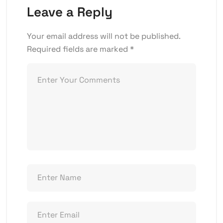
Leave a Reply
Your email address will not be published.
Required fields are marked
*