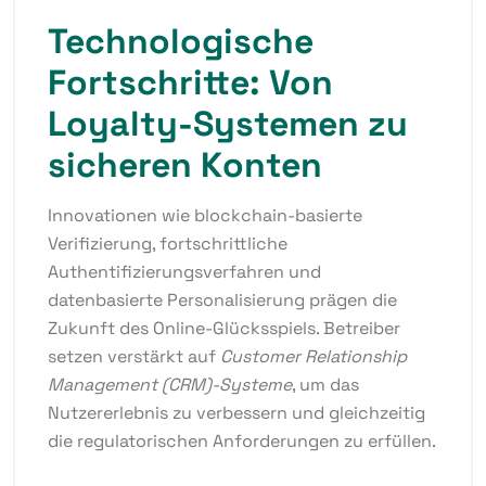
Technologische
Fortschritte: Von
Loyalty-Systemen zu
sicheren Konten
Innovationen wie blockchain-basierte
Verifizierung, fortschrittliche
Authentifizierungsverfahren und
datenbasierte Personalisierung prägen die
Zukunft des Online-Glücksspiels. Betreiber
setzen verstärkt auf
Customer Relationship
Management (CRM)-Systeme
, um das
Nutzererlebnis zu verbessern und gleichzeitig
die regulatorischen Anforderungen zu erfüllen.