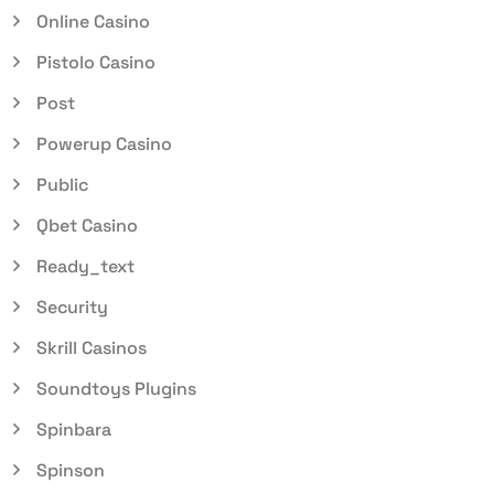
Online Casino
Pistolo Casino
Post
Powerup Casino
Public
Qbet Casino
Ready_text
Security
Skrill Casinos
Soundtoys Plugins
Spinbara
Spinson