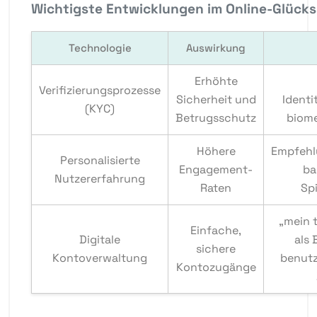
Wichtigste Entwicklungen im Online-Glücks
Technologie
Auswirkung
Erhöhte
Verifizierungsprozesse
Sicherheit und
Identi
(KYC)
Betrugsschutz
biome
Höhere
Empfehl
Personalisierte
Engagement-
ba
Nutzererfahrung
Raten
Sp
„mein 
Einfache,
Digitale
als 
sichere
Kontoverwaltung
benutz
Kontozugänge