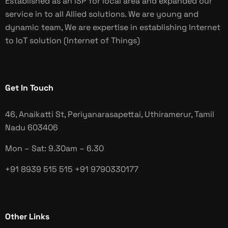
Established as an ISP for local area and expanded our
service in to all Allied solutions. We are young and
dynamic team, We are expertise in establishing Internet
to IoT solution (Internet of Things)
Get In Touch
46, Anaikatti St, Periyanarasapettai, Uthiramerur, Tamil
Nadu
603406
Mon – Sat: 9.30am – 6.30
+91 8939 515 515
+91 9790330177
Other Links