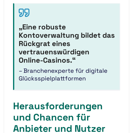
„Eine robuste
Kontoverwaltung bildet das
Rückgrat eines
vertrauenswürdigen
Online-Casinos.“
– Branchenexperte für digitale
Glücksspielplattformen
Herausforderungen
und Chancen für
Anbieter und Nutzer