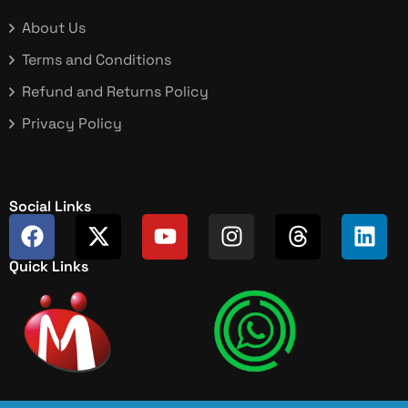
About Us
Terms and Conditions
Refund and Returns Policy
Privacy Policy
Social Links
Quick Links