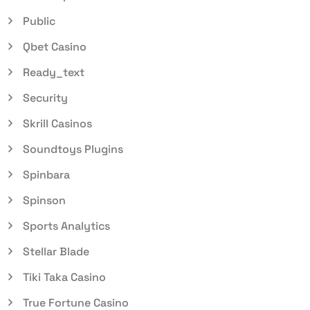
Public
Qbet Casino
Ready_text
Security
Skrill Casinos
Soundtoys Plugins
Spinbara
Spinson
Sports Analytics
Stellar Blade
Tiki Taka Casino
True Fortune Casino