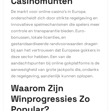
Casinomunten
De markt voor online casino’s in Europa
onderscheidt zich door strikte regelgeving en
innovatieve spelmechanismen die spelers meer
controle en transparantie bieden. Euro-
bonussen, lokale licenties, en
gestandaardiseerde randvoorwaarden dragen
bij aan het vertrouwen dat Europese gokkers in
deze sector hebben. Een van de
aandachtspunten bij online gokplatforms is de
aanwezigheid van grote jackpots die, ondanks
de regelgeving, aanzienlijk kunnen oplopen.
Waarom Zijn
Winprogressies Zo
Popular?