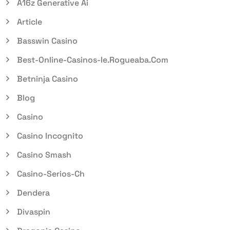
A16z Generative Ai
Article
Basswin Casino
Best-Online-Casinos-Ie.rogueaba.com
Betninja Casino
Blog
Casino
Casino Incognito
Casino Smash
Casino-Serios-Ch
Dendera
Divaspin