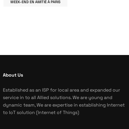
WEEK-END EN AMITIÉ À PARIS
About Us
Established as an ISP for local area and expanded our
service in to all Allied solutions. We are young and
dynamic team, We are expertise in establishing Internet
to IoT solution (Internet of Things)