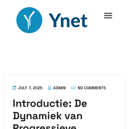
JULY 7, 2025
ADMIN
NO COMMENTS
Introductie: De
Dynamiek van
Progressieve