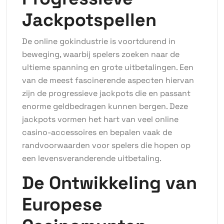
Jackpotspellen
De online gokindustrie is voortdurend in
beweging, waarbij spelers zoeken naar de
ultieme spanning en grote uitbetalingen. Een
van de meest fascinerende aspecten hiervan
zijn de progressieve jackpots die en passant
enorme geldbedragen kunnen bergen. Deze
jackpots vormen het hart van veel online
casino-accessoires en bepalen vaak de
randvoorwaarden voor spelers die hopen op
een levensveranderende uitbetaling.
De Ontwikkeling van
Europese