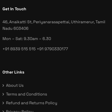
Get In Touch
46, Anaikatti St, Periyanarasapettai, Uthiramerur, Tamil
Nadu
603406
Mon – Sat: 9.30am – 6.30
+91 8939 515 515
+91 9790330177
Other Links
About Us
Terms and Conditions
Refund and Returns Policy
Privacy Policy