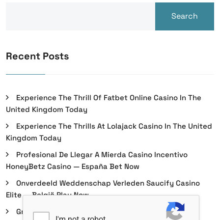
Search
Recent Posts
Experience The Thrill Of Fatbet Online Casino In The
United Kingdom Today
Experience The Thrills At Lolajack Casino In The United
Kingdom Today
Profesional De Llegar A Mierda Casino Incentivo
HoneyBetz Casino — España Bet Now
Onverdeeld Weddenschap Verleden Saucify Casino
Elite — België Play Now
Graeco-Romain Proroger Enjeu