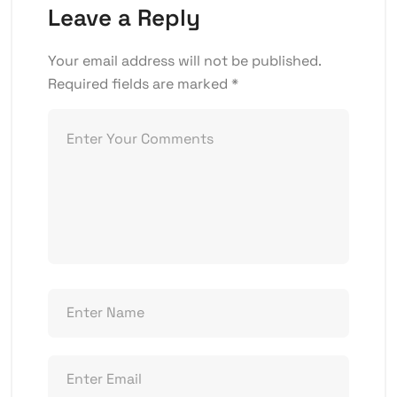
Leave a Reply
Your email address will not be published.
Required fields are marked
*