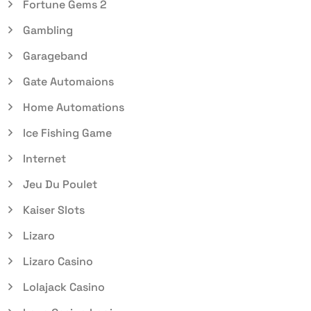
Fortune Gems 2
Gambling
Garageband
Gate Automaions
Home Automations
Ice Fishing Game
Internet
Jeu Du Poulet
Kaiser Slots
Lizaro
Lizaro Casino
Lolajack Casino