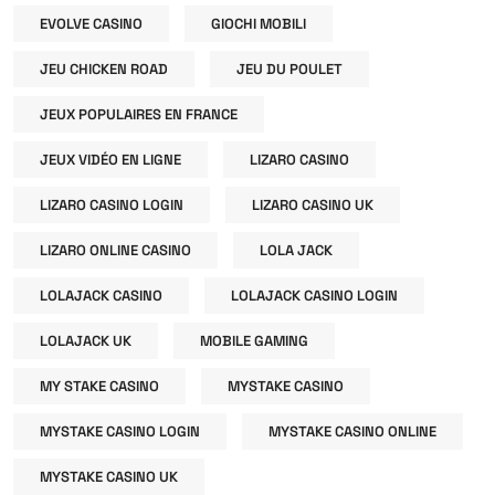
EVOLVE CASINO
GIOCHI MOBILI
JEU CHICKEN ROAD
JEU DU POULET
JEUX POPULAIRES EN FRANCE
JEUX VIDÉO EN LIGNE
LIZARO CASINO
LIZARO CASINO LOGIN
LIZARO CASINO UK
LIZARO ONLINE CASINO
LOLA JACK
LOLAJACK CASINO
LOLAJACK CASINO LOGIN
LOLAJACK UK
MOBILE GAMING
MY STAKE CASINO
MYSTAKE CASINO
MYSTAKE CASINO LOGIN
MYSTAKE CASINO ONLINE
MYSTAKE CASINO UK