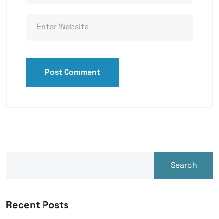
Post Comment
Search
Recent Posts