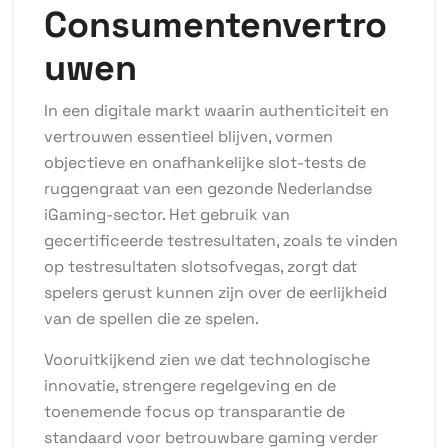
Consumentenvertro
uwen
In een digitale markt waarin authenticiteit en
vertrouwen essentieel blijven, vormen
objectieve en onafhankelijke slot-tests de
ruggengraat van een gezonde Nederlandse
iGaming-sector. Het gebruik van
gecertificeerde testresultaten, zoals te vinden
op testresultaten slotsofvegas, zorgt dat
spelers gerust kunnen zijn over de eerlijkheid
van de spellen die ze spelen.
Vooruitkijkend zien we dat technologische
innovatie, strengere regelgeving en de
toenemende focus op transparantie de
standaard voor betrouwbare gaming verder