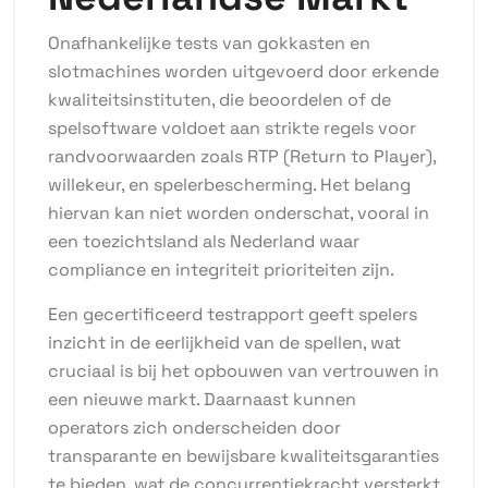
Onafhankelijke tests van gokkasten en
slotmachines worden uitgevoerd door erkende
kwaliteitsinstituten, die beoordelen of de
spelsoftware voldoet aan strikte regels voor
randvoorwaarden zoals RTP (Return to Player),
willekeur, en spelerbescherming. Het belang
hiervan kan niet worden onderschat, vooral in
een toezichtsland als Nederland waar
compliance en integriteit prioriteiten zijn.
Een gecertificeerd testrapport geeft spelers
inzicht in de eerlijkheid van de spellen, wat
cruciaal is bij het opbouwen van vertrouwen in
een nieuwe markt. Daarnaast kunnen
operators zich onderscheiden door
transparante en bewijsbare kwaliteitsgaranties
te bieden, wat de concurrentiekracht versterkt