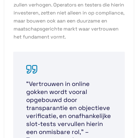
zullen verhogen. Operators en testers die hierin
investeren, zetten niet alleen in op compliance,
maar bouwen ook aan een duurzame en
maatschapsgerichte markt waar vertrouwen
het fundament vormt.
“Vertrouwen in online
gokken wordt vooral
opgebouwd door
transparantie en objectieve
verificatie, en onafhankelijke
slot-tests vervullen hierin
een onmisbare rol,” –