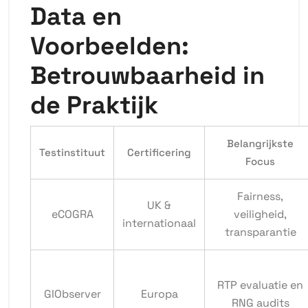
Data en
Voorbeelden:
Betrouwbaarheid in
de Praktijk
Belangrijkste
Testinstituut
Certificering
Focus
Fairness,
UK &
eCOGRA
veiligheid,
internationaal
transparantie
RTP evaluatie en
GIObserver
Europa
RNG audits