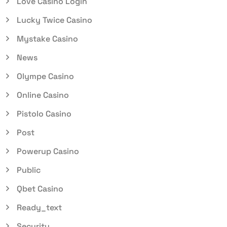
Love Casino Login
Lucky Twice Casino
Mystake Casino
News
Olympe Casino
Online Casino
Pistolo Casino
Post
Powerup Casino
Public
Qbet Casino
Ready_text
Security