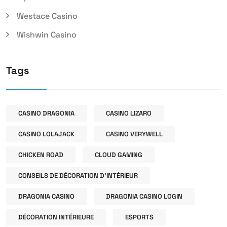
Westace Casino
Wishwin Casino
Tags
CASINO DRAGONIA
CASINO LIZARO
CASINO LOLAJACK
CASINO VERYWELL
CHICKEN ROAD
CLOUD GAMING
CONSEILS DE DÉCORATION D'INTÉRIEUR
DRAGONIA CASINO
DRAGONIA CASINO LOGIN
DÉCORATION INTÉRIEURE
ESPORTS