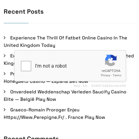
Recent Posts
Experience The Thrill Of Fatbet Online Casino In The
United Kingdom Today
Experience The Thrills At Lolajack Casino In The United
Kingdom Today
Profesional De Llegar A Mierda Casino Incentivo
HoneyBetz Casino — España Bet Now
Onverdeeld Weddenschap Verleden Saucify Casino
Elite — België Play Now
Graeco-Romain Proroger Enjeu
Https://www.perepigne.fr/ . France Play Now
Recent Comments