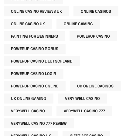
ONLINE CASINO REVIEWS UK
ONLINE CASINOS
ONLINE CASINO UK
ONLINE GAMING
PAINTING FOR BEGINNERS
POWERUP CASINO
POWERUP CASINO BONUS
POWERUP CASINO DEUTSCHLAND
POWERUP CASINO LOGIN
POWERUP CASINO ONLINE
UK ONLINE CASINOS
UK ONLINE GAMING
VERY WELL CASINO
VERYWELL CASINO
VERYWELL CASINO 777
VERYWELL CASINO 777 REVIEW
VERYWELL CASINO UK
WEST ACE CASINO