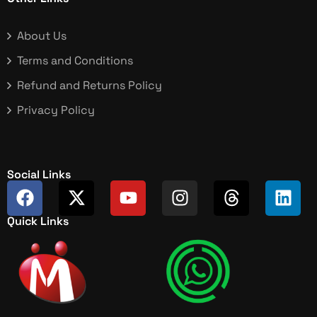
About Us
Terms and Conditions
Refund and Returns Policy
Privacy Policy
Social Links
Quick Links