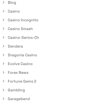
Blog
Casino
Casino Incognito
Casino Smash
Casino-Serios-Ch
Dendera
Dragonia Casino
Evolve Casino
Forex News
Fortune Gems 2
Gambling
Garageband