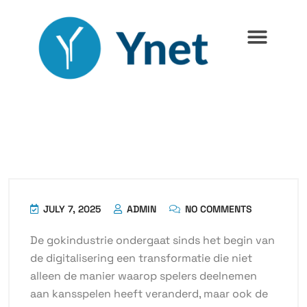
JULY 7, 2025
ADMIN
NO COMMENTS
De gokindustrie ondergaat sinds het begin van
de digitalisering een transformatie die niet
alleen de manier waarop spelers deelnemen
aan kansspelen heeft veranderd, maar ook de