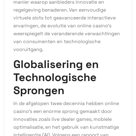
manier waarop aanbieders innovatie en
regelgeving benaderen. Van eenvoudige
virtuele slots tot geavanceerde interactieve
ervaringen, de evolutie van online casino’s
weerspiegelt de veranderende verwachtingen
van consumenten en technologische
vooruitgang.
Globalisering en
Technologische
Sprongen
In de afgelopen twee decennia hebben online
casino’s een enorme sprong gemaakt door
innovaties zoals live dealer games, mobiele
optimalisatie, en het gebruik van kunstmatige
intelligentie (AI). Volgens een rapport van