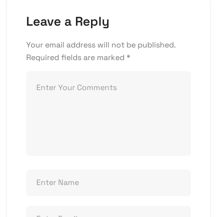
Leave a Reply
Your email address will not be published.
Required fields are marked
*