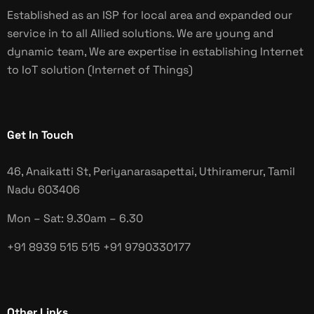
Established as an ISP for local area and expanded our
service in to all Allied solutions. We are young and
dynamic team, We are expertise in establishing Internet
to IoT solution (Internet of Things)
Get In Touch
46, Anaikatti St, Periyanarasapettai, Uthiramerur, Tamil
Nadu
603406
Mon – Sat: 9.30am – 6.30
+91 8939 515 515
+91 9790330177
Other Links